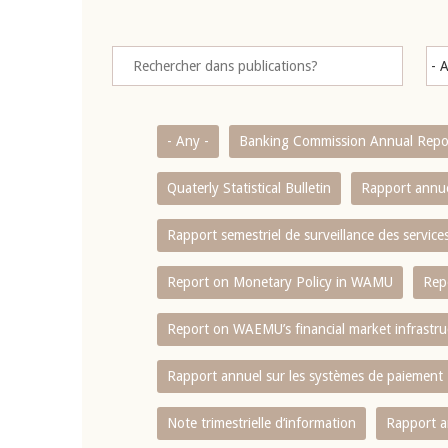
- Any -
Banking Commission Annual Repo
Quaterly Statistical Bulletin
Rapport annue
Rapport semestriel de surveillance des servic
Report on Monetary Policy in WAMU
Rep
Report on WAEMU’s financial market infrastru
Rapport annuel sur les systèmes de paiement
Note trimestrielle d‘information
Rapport a