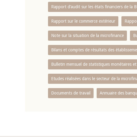
Rapport d‘audit sur les états financiers de la
Rapport sur le commerce extérieur
Rappor
Note sur la situation de la microfinance
Bu
Bilans et comptes de résultats des établissem
Bulletin mensuel de statistiques monétaires et
Etudes réalisées dans le secteur de la microfi
Documents de travail
Annuaire des banque