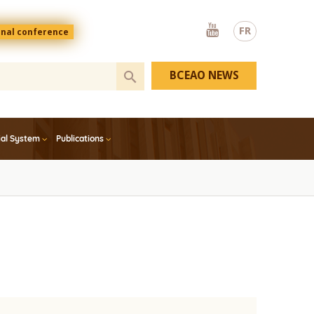
Youtube
FR
onal conference
BCEAO NEWS
ial System
Publications