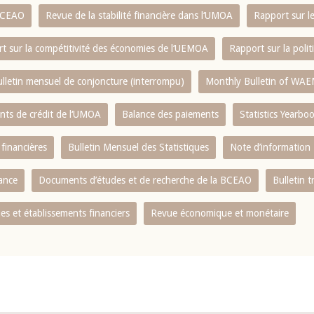
 BCEAO
Revue de la stabilité financière dans l‘UMOA
Rapport sur l
t sur la compétitivité des économies de l‘UEMOA
Rapport sur la poli
lletin mensuel de conjoncture (interrompu)
Monthly Bulletin of WAE
ents de crédit de l‘UMOA
Balance des paiements
Statistics Yearbo
 financières
Bulletin Mensuel des Statistiques
Note d’information
nance
Documents d’études et de recherche de la BCEAO
Bulletin t
s et établissements financiers
Revue économique et monétaire