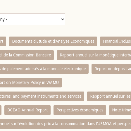
rt
Documents d’Etude et d’Analyse Economiques
Financial Inclu
l de la Commission Bancaire
Rapport annuel sur la monétique inter
es de paiement adossés à la monnaie électronique
Report on deposit 
ort on Monetary Policy in WAMU
ctures, and payment instruments and services
Rapport annuel sur les 
BCEAO Annual Report
Perspectives économiques
Note trime
nnuel sur l‘évolution des prix à la consommation dans l‘UEMOA et perspec