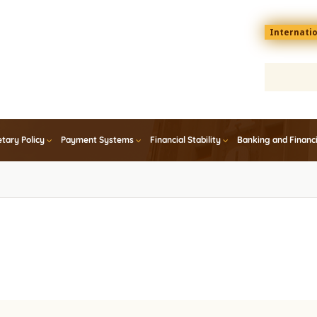
Menu
Internati
top
En
tary Policy
Payment Systems
Financial Stability
Banking and Financ