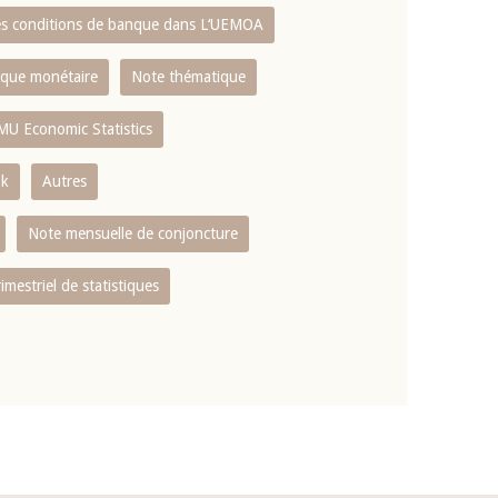
es conditions de banque dans L‘UEMOA
tique monétaire
Note thématique
MU Economic Statistics
ok
Autres
Note mensuelle de conjoncture
rimestriel de statistiques