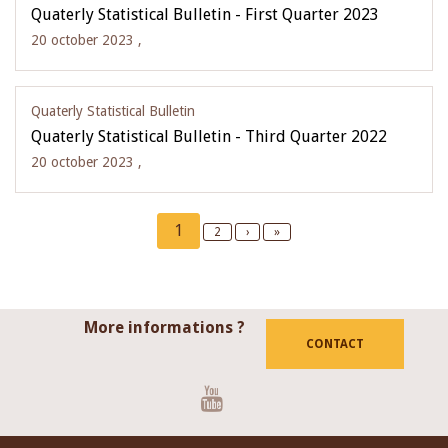
Quaterly Statistical Bulletin - First Quarter 2023
20 october 2023 ,
Quaterly Statistical Bulletin
Quaterly Statistical Bulletin - Third Quarter 2022
20 october 2023 ,
Pagination
Current
1
Page
2
Next
›
Last
»
page
page
page
More informations ?
CONTACT
Youtube