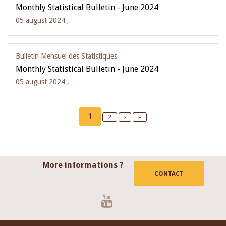
Monthly Statistical Bulletin - June 2024
05 august 2024 ,
Bulletin Mensuel des Statistiques
Monthly Statistical Bulletin - June 2024
05 august 2024 ,
Pagination
Current
1
Page
2
Next
›
Last
»
page
page
page
More informations ?
CONTACT
Youtube