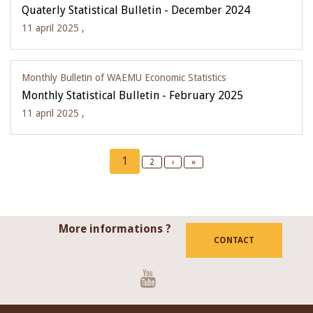
Quaterly Statistical Bulletin - December 2024
11 april 2025 ,
Monthly Bulletin of WAEMU Economic Statistics
Monthly Statistical Bulletin - February 2025
11 april 2025 ,
Pagination
Current
1
Page
2
Next
›
Last
»
page
page
page
More informations ?
CONTACT
Youtube