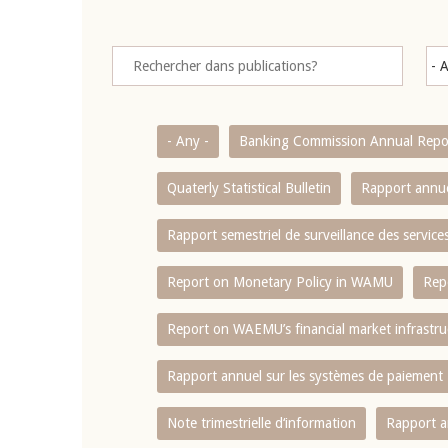
- Any -
Banking Commission Annual Repo
Quaterly Statistical Bulletin
Rapport annue
Rapport semestriel de surveillance des servic
Report on Monetary Policy in WAMU
Rep
Report on WAEMU’s financial market infrastru
Rapport annuel sur les systèmes de paiement
Note trimestrielle d‘information
Rapport a