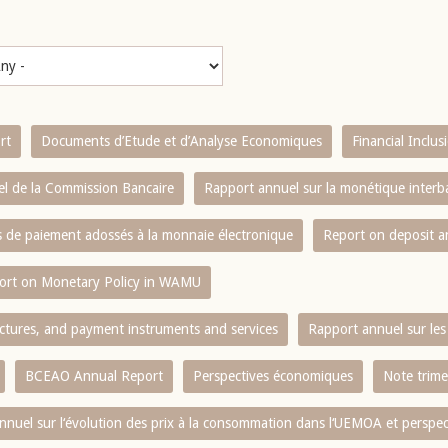
rt
Documents d’Etude et d’Analyse Economiques
Financial Inclu
l de la Commission Bancaire
Rapport annuel sur la monétique inter
es de paiement adossés à la monnaie électronique
Report on deposit 
ort on Monetary Policy in WAMU
ctures, and payment instruments and services
Rapport annuel sur les 
BCEAO Annual Report
Perspectives économiques
Note trime
nnuel sur l‘évolution des prix à la consommation dans l‘UEMOA et perspec