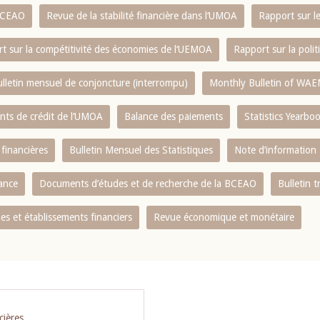
 BCEAO
Revue de la stabilité financière dans l‘UMOA
Rapport sur l
t sur la compétitivité des économies de l‘UEMOA
Rapport sur la poli
lletin mensuel de conjoncture (interrompu)
Monthly Bulletin of WAE
ents de crédit de l‘UMOA
Balance des paiements
Statistics Yearbo
 financières
Bulletin Mensuel des Statistiques
Note d’information
nance
Documents d’études et de recherche de la BCEAO
Bulletin t
s et établissements financiers
Revue économique et monétaire
cières