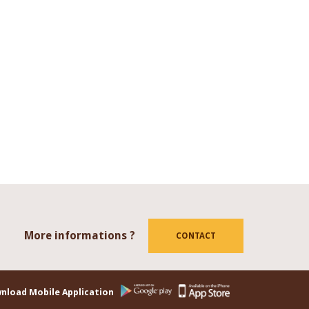
More informations ?
tube
CONTACT
nload Mobile Application