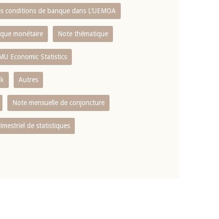
es conditions de banque dans L‘UEMOA
tique monétaire
Note thématique
MU Economic Statistics
ok
Autres
Note mensuelle de conjoncture
rimestriel de statistiques