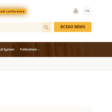
Youtube
FR
onal conference
BCEAO NEWS
ial System
Publications