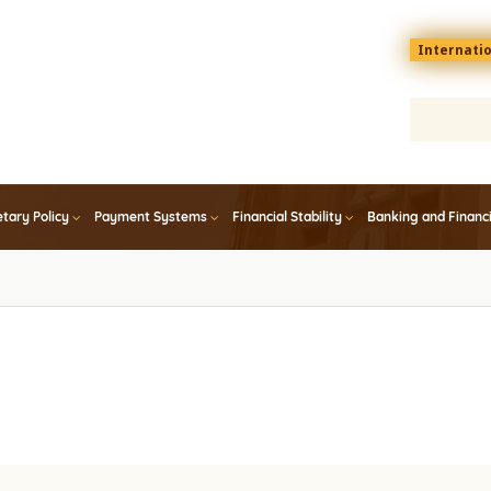
Menu
Internati
top
En
tary Policy
Payment Systems
Financial Stability
Banking and Financ