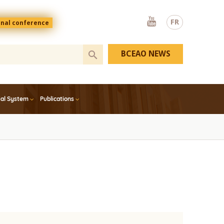
Youtube
FR
onal conference
BCEAO NEWS
ial System
Publications