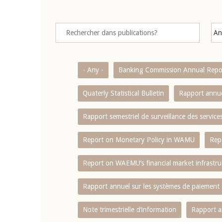
- Any -
Banking Commission Annual Repo
Quaterly Statistical Bulletin
Rapport annue
Rapport semestriel de surveillance des servic
Report on Monetary Policy in WAMU
Rep
Report on WAEMU’s financial market infrastru
Rapport annuel sur les systèmes de paiement
Note trimestrielle d‘information
Rapport a