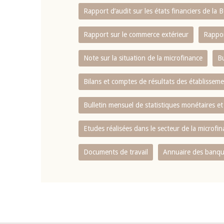
Rapport d‘audit sur les états financiers de la
Rapport sur le commerce extérieur
Rappor
Note sur la situation de la microfinance
Bu
Bilans et comptes de résultats des établissem
Bulletin mensuel de statistiques monétaires et
Etudes réalisées dans le secteur de la microfi
Documents de travail
Annuaire des banque