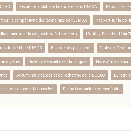
 BCEAO
Revue de la stabilité financière dans l‘UMOA
Rapport sur l
t sur la compétitivité des économies de l‘UEMOA
Rapport sur la poli
lletin mensuel de conjoncture (interrompu)
Monthly Bulletin of WAE
ents de crédit de l‘UMOA
Balance des paiements
Statistics Yearbo
 financières
Bulletin Mensuel des Statistiques
Note d’information
nance
Documents d’études et de recherche de la BCEAO
Bulletin t
s et établissements financiers
Revue économique et monétaire