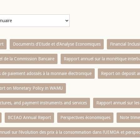
rt
Documents d’Etude et d’Analyse Economiques
Financial Inclu
l de la Commission Bancaire
Rapport annuel sur la monétique inter
es de paiement adossés à la monnaie électronique
Report on deposit 
ort on Monetary Policy in WAMU
ctures, and payment instruments and services
Rapport annuel sur les 
BCEAO Annual Report
Perspectives économiques
Note trime
nnuel sur l‘évolution des prix à la consommation dans l‘UEMOA et perspec