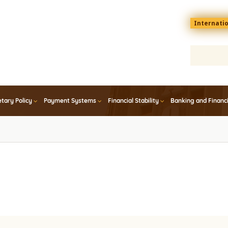
Menu
Internati
top
En
tary Policy
Payment Systems
Financial Stability
Banking and Financ