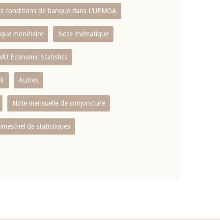
es conditions de banque dans L‘UEMOA
tique monétaire
Note thématique
MU Economic Statistics
ok
Autres
Note mensuelle de conjoncture
rimestriel de statistiques