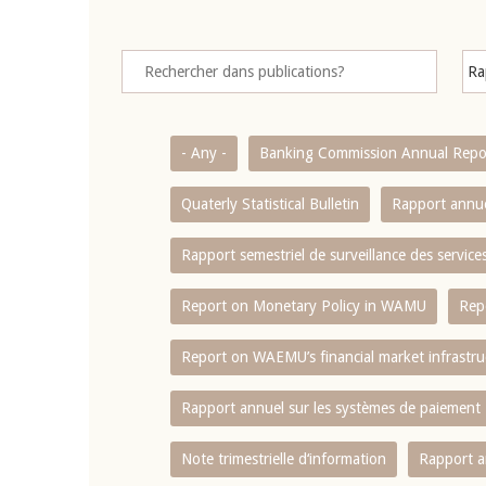
- Any -
Banking Commission Annual Repo
Quaterly Statistical Bulletin
Rapport annue
Rapport semestriel de surveillance des servic
Report on Monetary Policy in WAMU
Rep
Report on WAEMU’s financial market infrastru
Rapport annuel sur les systèmes de paiement
Note trimestrielle d‘information
Rapport a