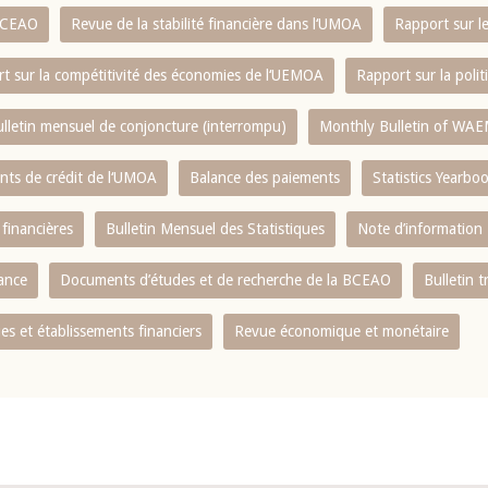
 BCEAO
Revue de la stabilité financière dans l‘UMOA
Rapport sur l
t sur la compétitivité des économies de l‘UEMOA
Rapport sur la poli
lletin mensuel de conjoncture (interrompu)
Monthly Bulletin of WAE
ents de crédit de l‘UMOA
Balance des paiements
Statistics Yearbo
 financières
Bulletin Mensuel des Statistiques
Note d’information
nance
Documents d’études et de recherche de la BCEAO
Bulletin t
s et établissements financiers
Revue économique et monétaire