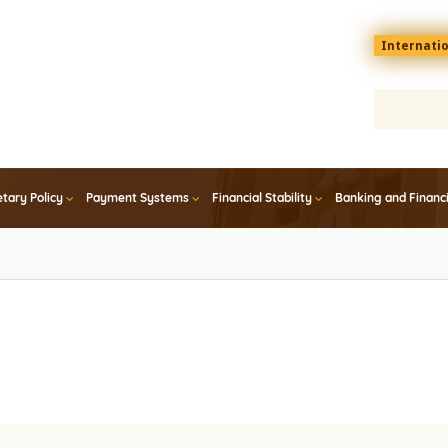
Menu
Internati
top
En
tary Policy
Payment Systems
Financial Stability
Banking and Financ