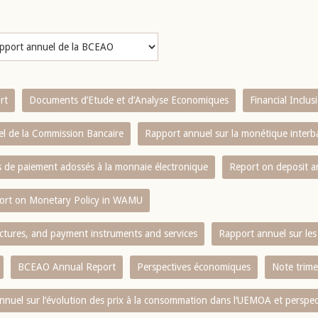
rt
Documents d’Etude et d’Analyse Economiques
Financial Inclu
l de la Commission Bancaire
Rapport annuel sur la monétique inter
es de paiement adossés à la monnaie électronique
Report on deposit 
ort on Monetary Policy in WAMU
ctures, and payment instruments and services
Rapport annuel sur les 
BCEAO Annual Report
Perspectives économiques
Note trime
nnuel sur l‘évolution des prix à la consommation dans l‘UEMOA et perspec