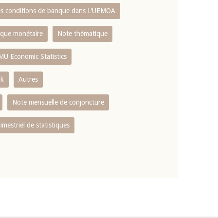
es conditions de banque dans L‘UEMOA
tique monétaire
Note thématique
MU Economic Statistics
ok
Autres
Note mensuelle de conjoncture
rimestriel de statistiques