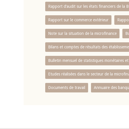
Rapport d‘audit sur les états financiers de la
Rapport sur le commerce extérieur
Rappor
Note sur la situation de la microfinance
Bu
Bilans et comptes de résultats des établissem
Bulletin mensuel de statistiques monétaires et
Etudes réalisées dans le secteur de la microfi
Documents de travail
Annuaire des banque