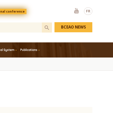
Youtube
FR
onal conference
BCEAO NEWS
ial System
Publications