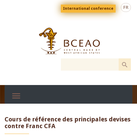
Skip
Menu
FR
International conference
to
top
En
main
content
Cours de référence des principales devises
contre Franc CFA