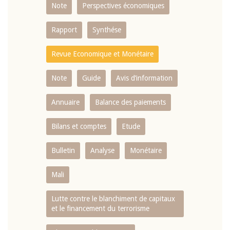
Note
Perspectives économiques
Rapport
Synthése
Revue Economique et Monétaire
Note
Guide
Avis d’information
Annuaire
Balance des paiements
Bilans et comptes
Etude
Bulletin
Analyse
Monétaire
Mali
Lutte contre le blanchiment de capitaux
et le financement du terrorisme