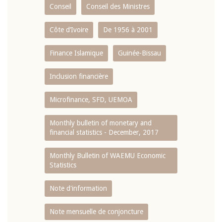
Conseil
Conseil des Ministres
Côte d’Ivoire
De 1956 à 2001
Finance Islamique
Guinée-Bissau
Inclusion financière
Microfinance, SFD, UEMOA
Monthly bulletin of monetary and
financial statistics - December, 2017
Monthly Bulletin of WAEMU Economic
Statistics
Note d'information
Note mensuelle de conjoncture