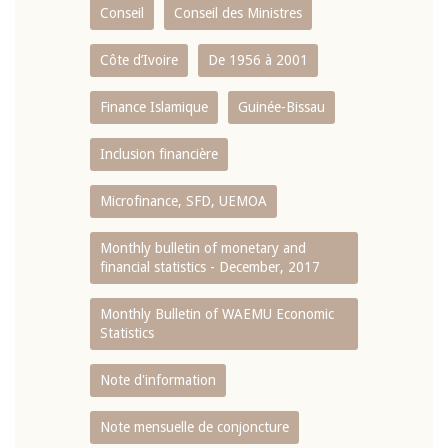
Conseil
Conseil des Ministres
Côte d’Ivoire
De 1956 à 2001
Finance Islamique
Guinée-Bissau
Inclusion financière
Microfinance, SFD, UEMOA
Monthly bulletin of monetary and
financial statistics - December, 2017
Monthly Bulletin of WAEMU Economic
Statistics
Note d'information
Note mensuelle de conjoncture