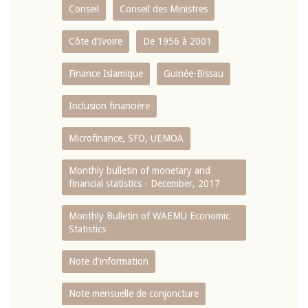
Conseil
Conseil des Ministres
Côte d’Ivoire
De 1956 à 2001
Finance Islamique
Guinée-Bissau
Inclusion financière
Microfinance, SFD, UEMOA
Monthly bulletin of monetary and
financial statistics - December, 2017
Monthly Bulletin of WAEMU Economic
Statistics
Note d'information
Note mensuelle de conjoncture