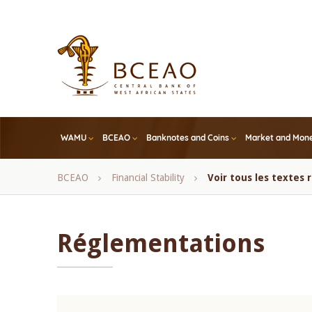
Skip
to
main
content
WAMU
BCEAO
Banknotes and Coins
Market and Mone
Breadcrumb
BCEAO
Financial Stability
Voir tous les textes
Réglementations