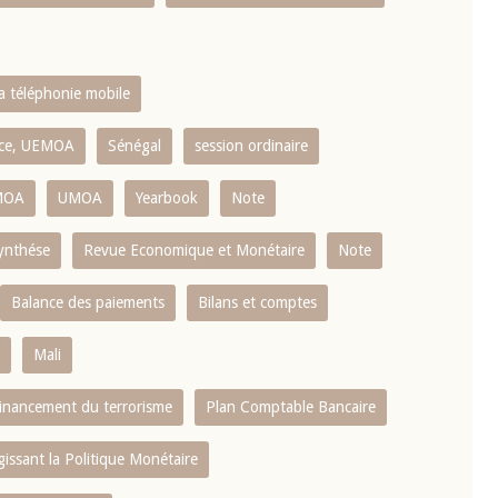
la téléphonie mobile
ence, UEMOA
Sénégal
session ordinaire
MOA
UMOA
Yearbook
Note
ynthése
Revue Economique et Monétaire
Note
Balance des paiements
Bilans et comptes
Mali
 financement du terrorisme
Plan Comptable Bancaire
gissant la Politique Monétaire