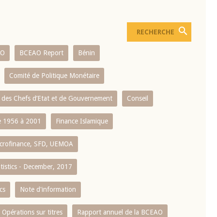
AO
BCEAO Report
Bénin
Comité de Politique Monétaire
 des Chefs d’Etat et de Gouvernement
Conseil
 1956 à 2001
Finance Islamique
crofinance, SFD, UEMOA
atistics - December, 2017
cs
Note d'information
Opérations sur titres
Rapport annuel de la BCEAO