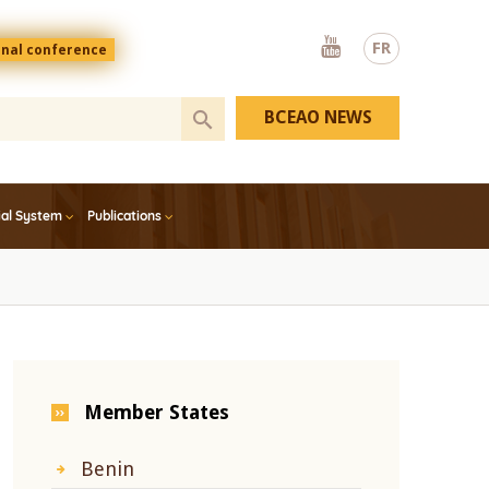
Youtube
FR
onal conference
BCEAO NEWS
ial System
Publications
Member States
Benin