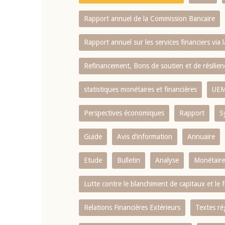
Rapport annuel de la Commission Bancaire
Rapport annuel sur les services financiers via 
Refinancement, Bons de soutien et de résili
statistiques monétaires et financières
UE
Perspectives économiques
Rapport
S
Guide
Avis d’information
Annuaire
Etude
Bulletin
Analyse
Monétaire
Lutte contre le blanchiment de capitaux et le
Relations Financières Extérieurs
Textes ré