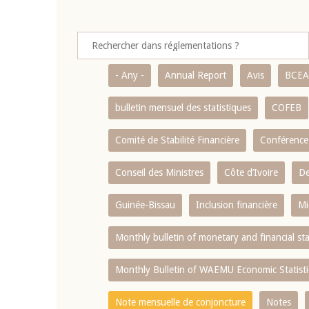
- Any -
Annual Report
Avis
BCE
bulletin mensuel des statistiques
COFEB
Comité de Stabilité Financière
Conférence
Conseil des Ministres
Côte d’Ivoire
De
Guinée-Bissau
Inclusion financière
Mi
Monthly bulletin of monetary and financial st
Monthly Bulletin of WAEMU Economic Statisti
Note mensuelle de conjoncture
Notes