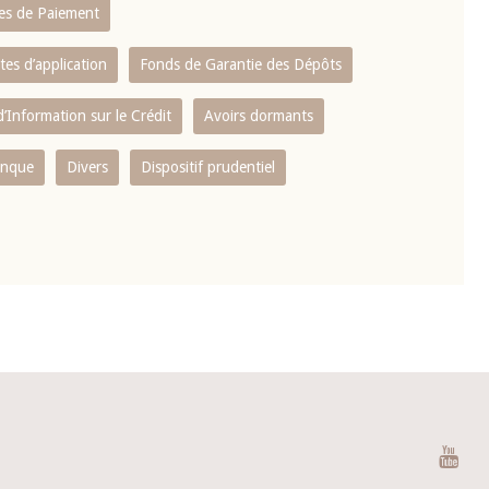
es de Paiement
tes d’application
Fonds de Garantie des Dépôts
’Information sur le Crédit
Avoirs dormants
anque
Divers
Dispositif prudentiel
You