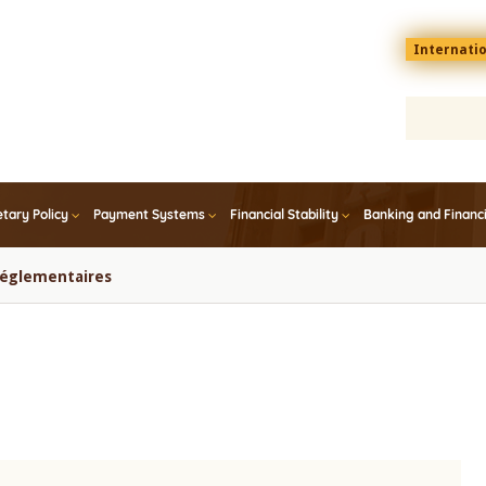
Menu
Internati
top
En
tary Policy
Payment Systems
Financial Stability
Banking and Financ
 réglementaires