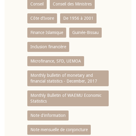
Conseil
Conseil des Ministres
Côte d’Ivoire
De 1956 à 2001
Finance Islamique
Guinée-Bissau
Inclusion financière
Microfinance, SFD, UEMOA
Monthly bulletin of monetary and
financial statistics - December, 2017
Monthly Bulletin of WAEMU Economic
Statistics
Note d'information
Note mensuelle de conjoncture