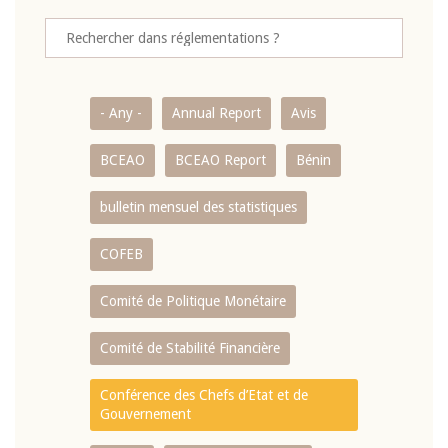
- Any -
Annual Report
Avis
BCEAO
BCEAO Report
Bénin
bulletin mensuel des statistiques
COFEB
Comité de Politique Monétaire
Comité de Stabilité Financière
Conférence des Chefs d’Etat et de
Gouvernement