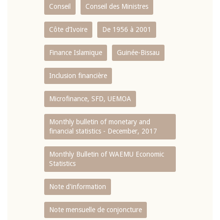
Conseil
Conseil des Ministres
Côte d’Ivoire
De 1956 à 2001
Finance Islamique
Guinée-Bissau
Inclusion financière
Microfinance, SFD, UEMOA
Monthly bulletin of monetary and
financial statistics - December, 2017
Monthly Bulletin of WAEMU Economic
Statistics
Note d'information
Note mensuelle de conjoncture