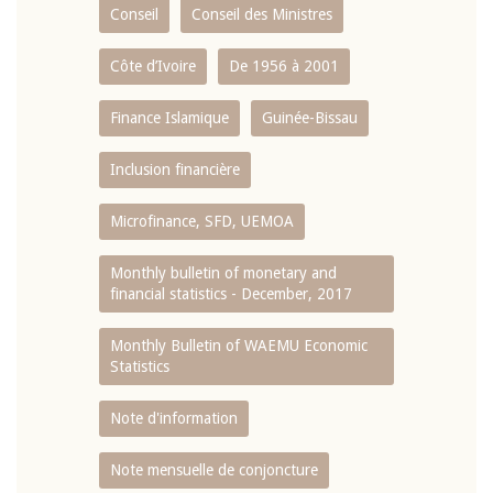
Conseil
Conseil des Ministres
Côte d’Ivoire
De 1956 à 2001
Finance Islamique
Guinée-Bissau
Inclusion financière
Microfinance, SFD, UEMOA
Monthly bulletin of monetary and
financial statistics - December, 2017
Monthly Bulletin of WAEMU Economic
Statistics
Note d'information
Note mensuelle de conjoncture