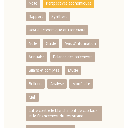
Note
Perspectives économiques
Rapport
Synthése
Revue Economique et Monétaire
Note
Guide
Avis d’information
Annuaire
Balance des paiements
Bilans et comptes
Etude
Bulletin
Analyse
Monétaire
Mali
Lutte contre le blanchiment de capitaux
et le financement du terrorisme