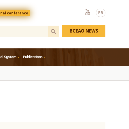
Youtube
FR
onal conference
BCEAO NEWS
ial System
Publications