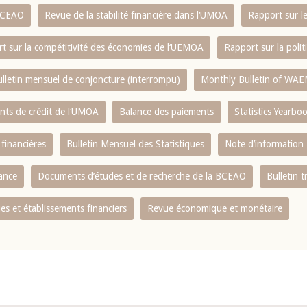
 BCEAO
Revue de la stabilité financière dans l‘UMOA
Rapport sur l
t sur la compétitivité des économies de l‘UEMOA
Rapport sur la poli
lletin mensuel de conjoncture (interrompu)
Monthly Bulletin of WAE
ents de crédit de l‘UMOA
Balance des paiements
Statistics Yearbo
 financières
Bulletin Mensuel des Statistiques
Note d’information
nance
Documents d’études et de recherche de la BCEAO
Bulletin t
s et établissements financiers
Revue économique et monétaire