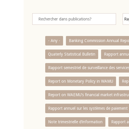
- Any -
Banking Commission Annual Repo
Quaterly Statistical Bulletin
Rapport annue
Rapport semestriel de surveillance des servic
Report on Monetary Policy in WAMU
Rep
Report on WAEMU’s financial market infrastru
Rapport annuel sur les systèmes de paiement
Note trimestrielle d‘information
Rapport a