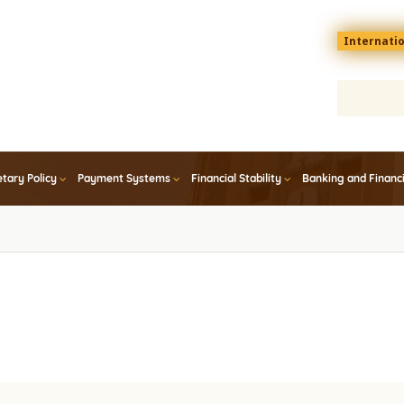
Menu
Internati
top
En
tary Policy
Payment Systems
Financial Stability
Banking and Financ