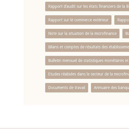
Rapport d‘audit sur les états financiers de la
Rapport sur le commerce extérieur
Rappor
Note sur la situation de la microfinance
Bu
Bilans et comptes de résultats des établissem
Bulletin mensuel de statistiques monétaires et
Etudes réalisées dans le secteur de la microfi
Documents de travail
Annuaire des banque