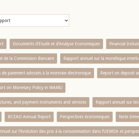
rt
Documents d’Etude et d’Analyse Economiques
Financial Inclu
l de la Commission Bancaire
Rapport annuel sur la monétique inter
es de paiement adossés à la monnaie électronique
Report on deposit 
ort on Monetary Policy in WAMU
ctures, and payment instruments and services
Rapport annuel sur les 
BCEAO Annual Report
Perspectives économiques
Note trime
nnuel sur l‘évolution des prix à la consommation dans l‘UEMOA et perspec