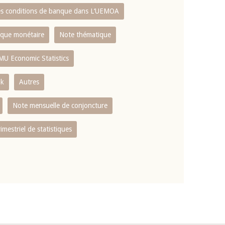
es conditions de banque dans L‘UEMOA
tique monétaire
Note thématique
MU Economic Statistics
ok
Autres
Note mensuelle de conjoncture
rimestriel de statistiques