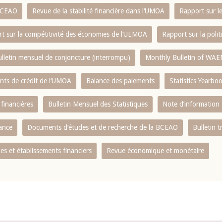
 BCEAO
Revue de la stabilité financière dans l‘UMOA
Rapport sur l
t sur la compétitivité des économies de l‘UEMOA
Rapport sur la poli
lletin mensuel de conjoncture (interrompu)
Monthly Bulletin of WAE
ents de crédit de l‘UMOA
Balance des paiements
Statistics Yearbo
 financières
Bulletin Mensuel des Statistiques
Note d’information
nance
Documents d’études et de recherche de la BCEAO
Bulletin t
s et établissements financiers
Revue économique et monétaire