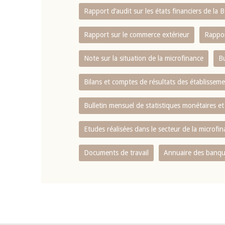
Rapport d‘audit sur les états financiers de la
Rapport sur le commerce extérieur
Rappor
Note sur la situation de la microfinance
Bu
Bilans et comptes de résultats des établissem
Bulletin mensuel de statistiques monétaires et
Etudes réalisées dans le secteur de la microfi
Documents de travail
Annuaire des banque