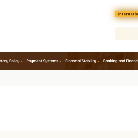
Menu
Internati
top
En
tary Policy
Payment Systems
Financial Stability
Banking and Financ