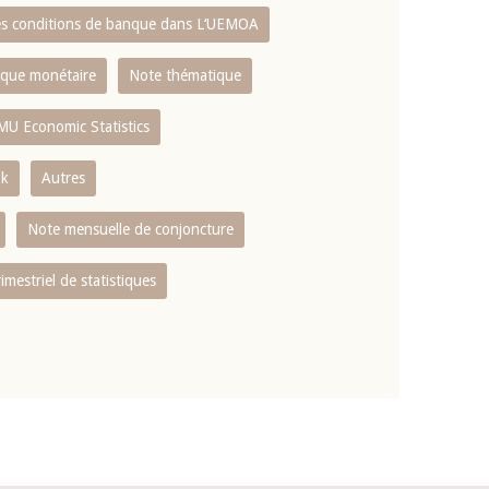
es conditions de banque dans L‘UEMOA
tique monétaire
Note thématique
MU Economic Statistics
ok
Autres
Note mensuelle de conjoncture
rimestriel de statistiques