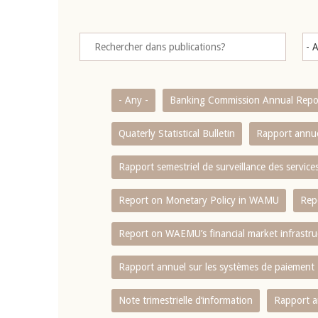
- Any -
Banking Commission Annual Repo
Quaterly Statistical Bulletin
Rapport annue
Rapport semestriel de surveillance des servic
Report on Monetary Policy in WAMU
Rep
Report on WAEMU’s financial market infrastru
Rapport annuel sur les systèmes de paiement
Note trimestrielle d‘information
Rapport a