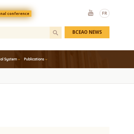
Youtube
FR
onal conference
BCEAO NEWS
ial System
Publications