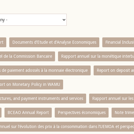
rt
Documents d’Etude et d’Analyse Economiques
Financial Inclu
l de la Commission Bancaire
Rapport annuel sur la monétique inter
es de paiement adossés à la monnaie électronique
Report on deposit 
ort on Monetary Policy in WAMU
ctures, and payment instruments and services
Rapport annuel sur les 
BCEAO Annual Report
Perspectives économiques
Note trime
nnuel sur l‘évolution des prix à la consommation dans l‘UEMOA et perspec