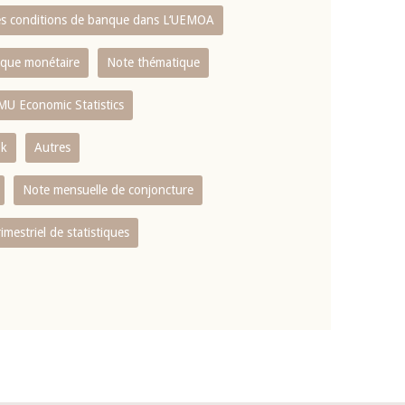
es conditions de banque dans L‘UEMOA
tique monétaire
Note thématique
MU Economic Statistics
ok
Autres
Note mensuelle de conjoncture
rimestriel de statistiques