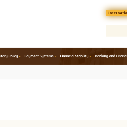
Menu
Internati
top
En
tary Policy
Payment Systems
Financial Stability
Banking and Financ