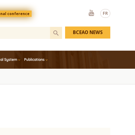
Youtube
FR
onal conference
BCEAO NEWS
ial System
Publications