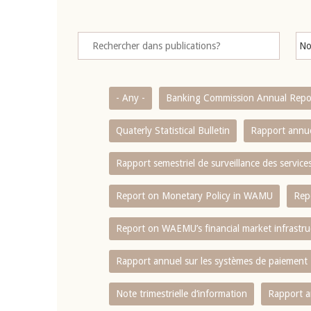
- Any -
Banking Commission Annual Repo
Quaterly Statistical Bulletin
Rapport annue
Rapport semestriel de surveillance des servic
Report on Monetary Policy in WAMU
Rep
Report on WAEMU’s financial market infrastru
Rapport annuel sur les systèmes de paiement
Note trimestrielle d‘information
Rapport a