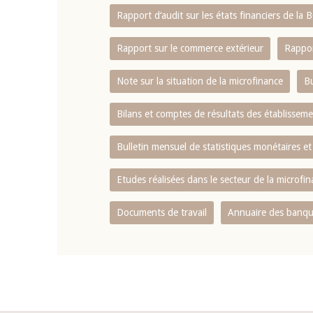
Rapport d‘audit sur les états financiers de la
Rapport sur le commerce extérieur
Rappor
Note sur la situation de la microfinance
Bu
Bilans et comptes de résultats des établissem
Bulletin mensuel de statistiques monétaires et
Etudes réalisées dans le secteur de la microfi
Documents de travail
Annuaire des banque