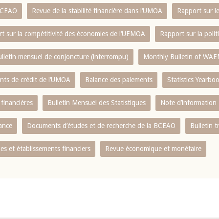
 BCEAO
Revue de la stabilité financière dans l‘UMOA
Rapport sur l
t sur la compétitivité des économies de l‘UEMOA
Rapport sur la poli
lletin mensuel de conjoncture (interrompu)
Monthly Bulletin of WAE
ents de crédit de l‘UMOA
Balance des paiements
Statistics Yearbo
 financières
Bulletin Mensuel des Statistiques
Note d’information
nance
Documents d’études et de recherche de la BCEAO
Bulletin t
s et établissements financiers
Revue économique et monétaire