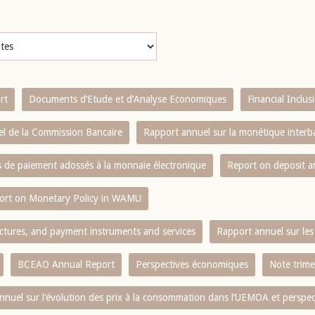
rt
Documents d’Etude et d’Analyse Economiques
Financial Inclu
l de la Commission Bancaire
Rapport annuel sur la monétique inter
es de paiement adossés à la monnaie électronique
Report on deposit 
ort on Monetary Policy in WAMU
ctures, and payment instruments and services
Rapport annuel sur les 
BCEAO Annual Report
Perspectives économiques
Note trime
nnuel sur l‘évolution des prix à la consommation dans l‘UEMOA et perspec