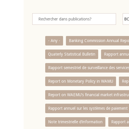
- Any -
Banking Commission Annual Repo
Quaterly Statistical Bulletin
Rapport annue
Rapport semestriel de surveillance des servic
Report on Monetary Policy in WAMU
Rep
Report on WAEMU’s financial market infrastru
Rapport annuel sur les systèmes de paiement
Note trimestrielle d‘information
Rapport a