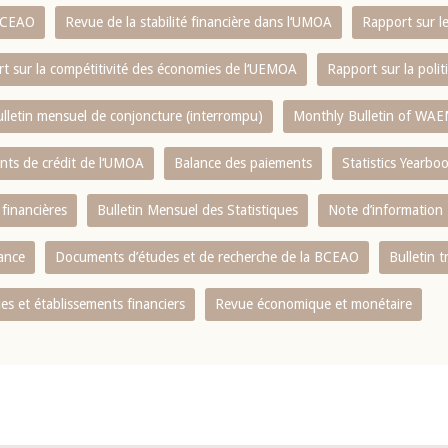
 BCEAO
Revue de la stabilité financière dans l‘UMOA
Rapport sur l
t sur la compétitivité des économies de l‘UEMOA
Rapport sur la poli
lletin mensuel de conjoncture (interrompu)
Monthly Bulletin of WAE
ents de crédit de l‘UMOA
Balance des paiements
Statistics Yearbo
 financières
Bulletin Mensuel des Statistiques
Note d’information
nance
Documents d’études et de recherche de la BCEAO
Bulletin t
s et établissements financiers
Revue économique et monétaire