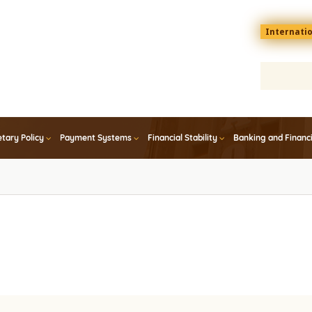
Menu
Internati
top
En
tary Policy
Payment Systems
Financial Stability
Banking and Financ