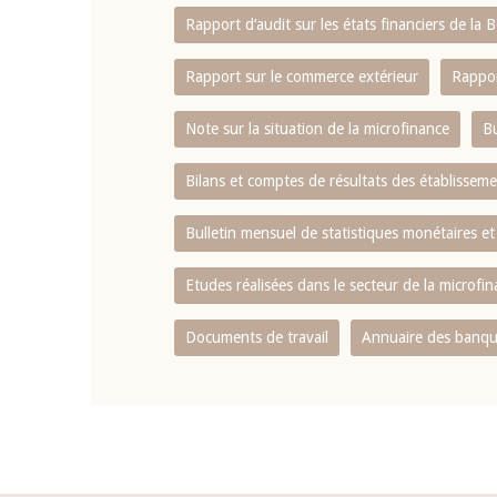
Rapport d‘audit sur les états financiers de la
Rapport sur le commerce extérieur
Rappor
Note sur la situation de la microfinance
Bu
Bilans et comptes de résultats des établissem
Bulletin mensuel de statistiques monétaires et
Etudes réalisées dans le secteur de la microfi
Documents de travail
Annuaire des banque