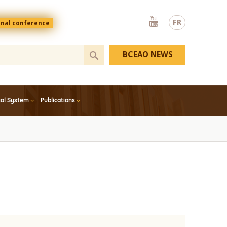
Youtube
FR
onal conference
BCEAO NEWS
ial System
Publications