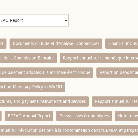
rt
Documents d’Etude et d’Analyse Economiques
Financial Inclu
l de la Commission Bancaire
Rapport annuel sur la monétique inter
es de paiement adossés à la monnaie électronique
Report on deposit 
ort on Monetary Policy in WAMU
ctures, and payment instruments and services
Rapport annuel sur les 
BCEAO Annual Report
Perspectives économiques
Note trime
nnuel sur l‘évolution des prix à la consommation dans l‘UEMOA et perspec