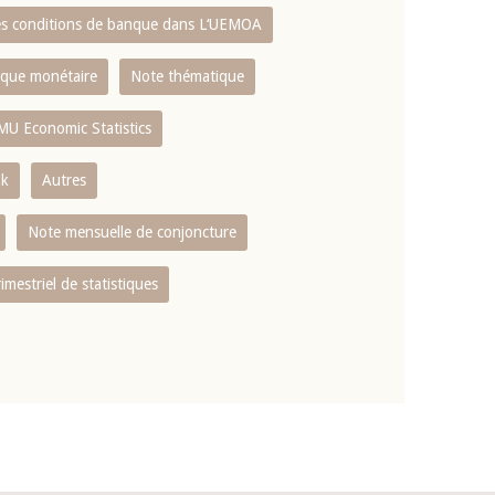
es conditions de banque dans L‘UEMOA
tique monétaire
Note thématique
MU Economic Statistics
ok
Autres
Note mensuelle de conjoncture
rimestriel de statistiques