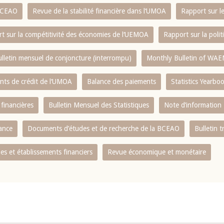
 BCEAO
Revue de la stabilité financière dans l‘UMOA
Rapport sur l
t sur la compétitivité des économies de l‘UEMOA
Rapport sur la poli
lletin mensuel de conjoncture (interrompu)
Monthly Bulletin of WAE
ents de crédit de l‘UMOA
Balance des paiements
Statistics Yearbo
 financières
Bulletin Mensuel des Statistiques
Note d’information
nance
Documents d’études et de recherche de la BCEAO
Bulletin t
s et établissements financiers
Revue économique et monétaire