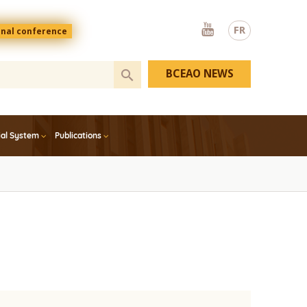
Youtube
FR
onal conference
BCEAO NEWS
ial System
Publications