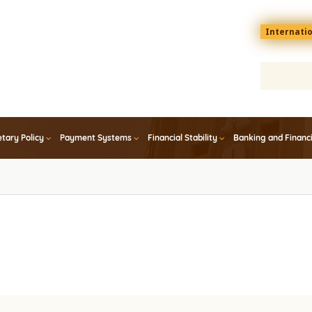
Menu
Internati
top
En
tary Policy
Payment Systems
Financial Stability
Banking and Financ