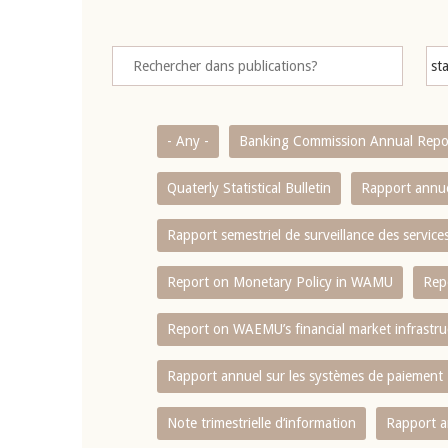
- Any -
Banking Commission Annual Repo
Quaterly Statistical Bulletin
Rapport annue
Rapport semestriel de surveillance des servic
Report on Monetary Policy in WAMU
Rep
Report on WAEMU’s financial market infrastru
Rapport annuel sur les systèmes de paiement
Note trimestrielle d‘information
Rapport a