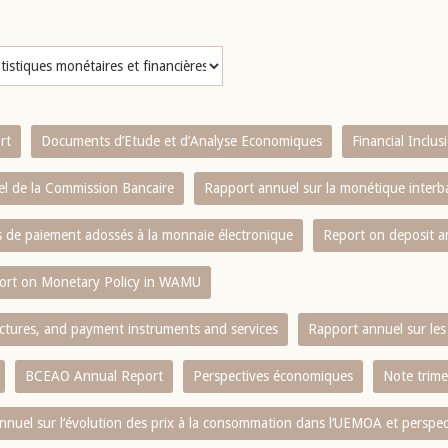
rt
Documents d’Etude et d’Analyse Economiques
Financial Inclu
l de la Commission Bancaire
Rapport annuel sur la monétique inter
es de paiement adossés à la monnaie électronique
Report on deposit 
ort on Monetary Policy in WAMU
ctures, and payment instruments and services
Rapport annuel sur les 
BCEAO Annual Report
Perspectives économiques
Note trime
nnuel sur l‘évolution des prix à la consommation dans l‘UEMOA et perspec