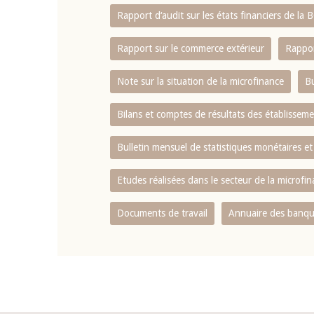
Rapport d‘audit sur les états financiers de la
Rapport sur le commerce extérieur
Rappor
Note sur la situation de la microfinance
Bu
Bilans et comptes de résultats des établissem
Bulletin mensuel de statistiques monétaires et
Etudes réalisées dans le secteur de la microfi
Documents de travail
Annuaire des banque