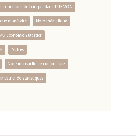
es conditions de banque dans L‘UEMOA
tique monétaire
Note thématique
MU Economic Statistics
ok
Autres
Note mensuelle de conjoncture
rimestriel de statistiques