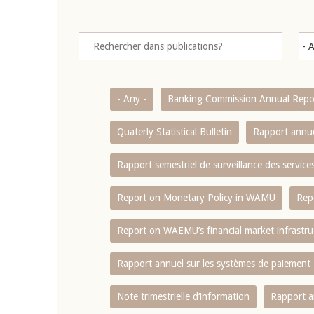
- Any -
Banking Commission Annual Repo
Quaterly Statistical Bulletin
Rapport annue
Rapport semestriel de surveillance des servic
Report on Monetary Policy in WAMU
Rep
Report on WAEMU’s financial market infrastru
Rapport annuel sur les systèmes de paiement
Note trimestrielle d‘information
Rapport a