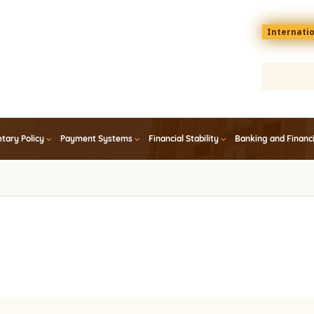
Menu
Internati
top
En
tary Policy
Payment Systems
Financial Stability
Banking and Financ