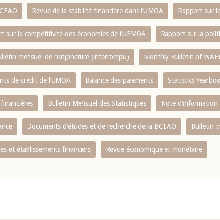
 BCEAO
Revue de la stabilité financière dans l‘UMOA
Rapport sur l
t sur la compétitivité des économies de l‘UEMOA
Rapport sur la poli
lletin mensuel de conjoncture (interrompu)
Monthly Bulletin of WAE
ents de crédit de l‘UMOA
Balance des paiements
Statistics Yearbo
 financières
Bulletin Mensuel des Statistiques
Note d’information
nance
Documents d’études et de recherche de la BCEAO
Bulletin t
s et établissements financiers
Revue économique et monétaire