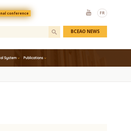
Youtube
FR
onal conference
BCEAO NEWS
ial System
Publications