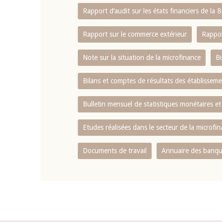
Rapport d‘audit sur les états financiers de la
Rapport sur le commerce extérieur
Rappor
Note sur la situation de la microfinance
Bu
Bilans et comptes de résultats des établissem
Bulletin mensuel de statistiques monétaires et
Etudes réalisées dans le secteur de la microfi
Documents de travail
Annuaire des banque