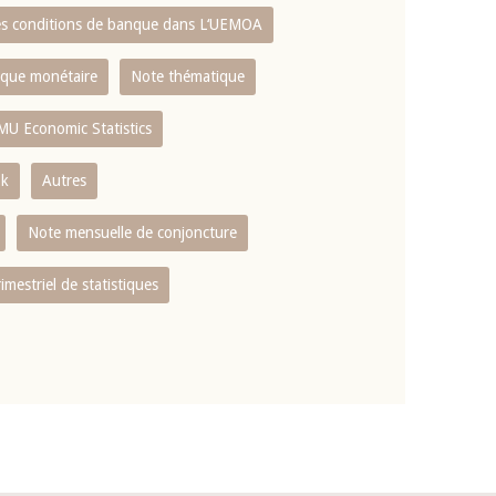
es conditions de banque dans L‘UEMOA
tique monétaire
Note thématique
MU Economic Statistics
ok
Autres
Note mensuelle de conjoncture
rimestriel de statistiques