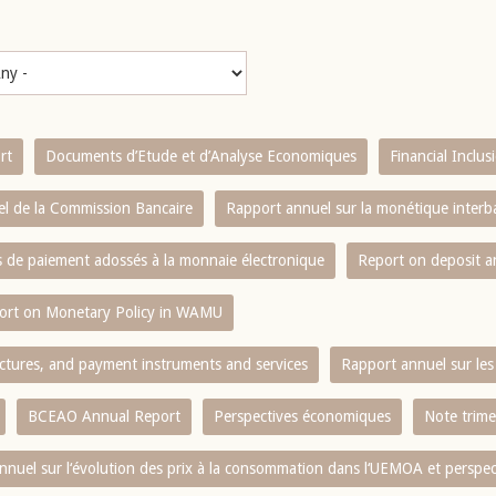
rt
Documents d’Etude et d’Analyse Economiques
Financial Inclu
l de la Commission Bancaire
Rapport annuel sur la monétique inter
es de paiement adossés à la monnaie électronique
Report on deposit 
ort on Monetary Policy in WAMU
ctures, and payment instruments and services
Rapport annuel sur les 
BCEAO Annual Report
Perspectives économiques
Note trime
nnuel sur l‘évolution des prix à la consommation dans l‘UEMOA et perspec