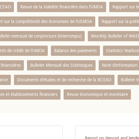
 BCEAO
Revue de la stabilité financière dans l‘UMOA
Rapport sur l
t sur la compétitivité des économies de l‘UEMOA
Rapport sur la poli
lletin mensuel de conjoncture (interrompu)
Monthly Bulletin of WAE
ents de crédit de l‘UMOA
Balance des paiements
Statistics Yearbo
 financières
Bulletin Mensuel des Statistiques
Note d’information
nance
Documents d’études et de recherche de la BCEAO
Bulletin t
s et établissements financiers
Revue économique et monétaire
Report on deposit and lend