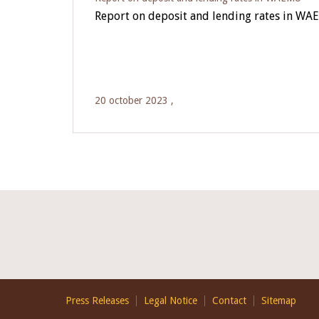
Report on deposit and lending rates in WA
20 october 2023 ,
Footer
Press Releases
Legal Notice
Contact
Sitemap
EN