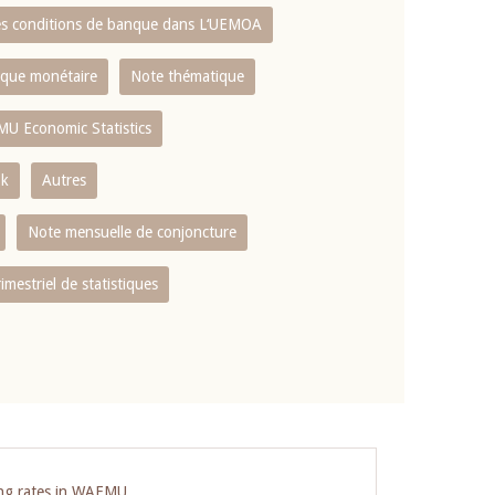
es conditions de banque dans L‘UEMOA
tique monétaire
Note thématique
MU Economic Statistics
ok
Autres
Note mensuelle de conjoncture
rimestriel de statistiques
ing rates in WAEMU