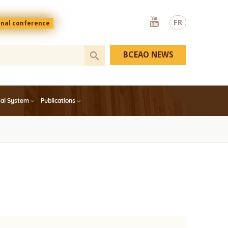
Youtube
FR
onal conference
BCEAO NEWS
ial System
Publications