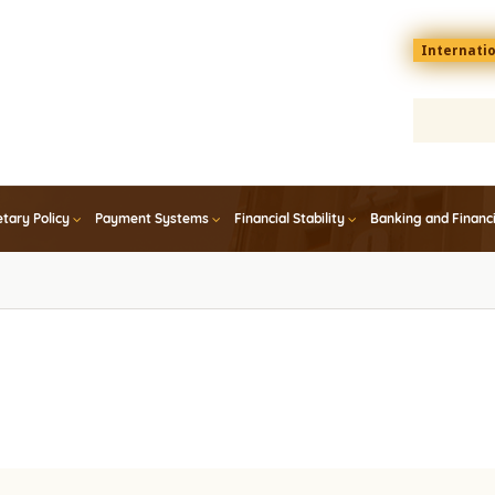
Menu
Internati
top
En
tary Policy
Payment Systems
Financial Stability
Banking and Financ