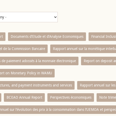
rt
Documents d’Etude et d’Analyse Economiques
Financial Inclu
l de la Commission Bancaire
Rapport annuel sur la monétique inter
es de paiement adossés à la monnaie électronique
Report on deposit 
ort on Monetary Policy in WAMU
ctures, and payment instruments and services
Rapport annuel sur les 
BCEAO Annual Report
Perspectives économiques
Note trime
nnuel sur l‘évolution des prix à la consommation dans l‘UEMOA et perspec