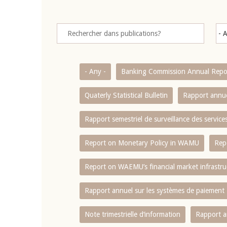
- Any -
Banking Commission Annual Repo
Quaterly Statistical Bulletin
Rapport annue
Rapport semestriel de surveillance des servic
Report on Monetary Policy in WAMU
Rep
Report on WAEMU’s financial market infrastru
Rapport annuel sur les systèmes de paiement
Note trimestrielle d‘information
Rapport a