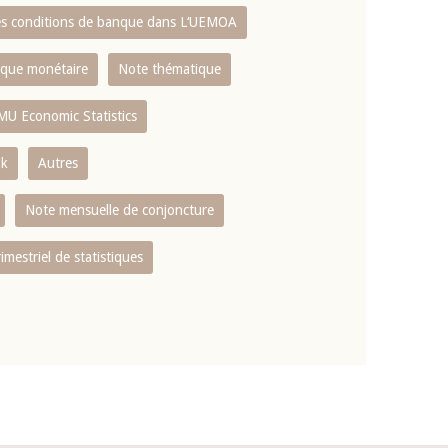
es conditions de banque dans L‘UEMOA
tique monétaire
Note thématique
MU Economic Statistics
ok
Autres
Note mensuelle de conjoncture
rimestriel de statistiques