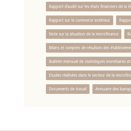
Rapport d‘audit sur les états financiers de la
Rapport sur le commerce extérieur
Rappor
Note sur la situation de la microfinance
Bu
Bilans et comptes de résultats des établissem
Bulletin mensuel de statistiques monétaires et
Etudes réalisées dans le secteur de la microfi
Documents de travail
Annuaire des banque