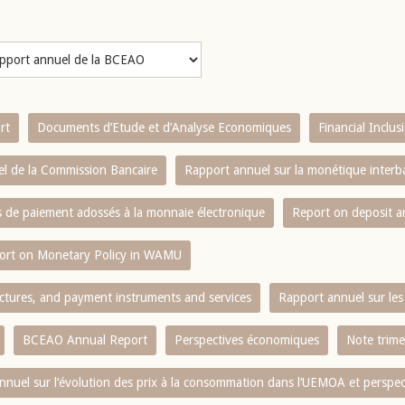
rt
Documents d’Etude et d’Analyse Economiques
Financial Inclu
l de la Commission Bancaire
Rapport annuel sur la monétique inter
es de paiement adossés à la monnaie électronique
Report on deposit 
ort on Monetary Policy in WAMU
ctures, and payment instruments and services
Rapport annuel sur les 
BCEAO Annual Report
Perspectives économiques
Note trime
nnuel sur l‘évolution des prix à la consommation dans l‘UEMOA et perspec