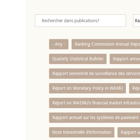
- Any -
Banking Commission Annual Repo
Quaterly Statistical Bulletin
Rapport annue
Rapport semestriel de surveillance des servic
Report on Monetary Policy in WAMU
Rep
Report on WAEMU’s financial market infrastru
Rapport annuel sur les systèmes de paiement
Note trimestrielle d‘information
Rapport a