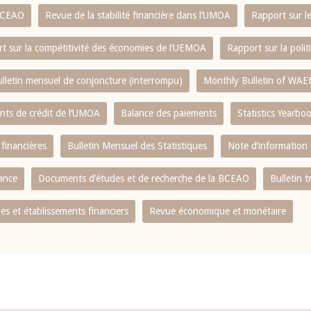
 BCEAO
Revue de la stabilité financière dans l‘UMOA
Rapport sur l
t sur la compétitivité des économies de l‘UEMOA
Rapport sur la poli
lletin mensuel de conjoncture (interrompu)
Monthly Bulletin of WAE
ents de crédit de l‘UMOA
Balance des paiements
Statistics Yearbo
 financières
Bulletin Mensuel des Statistiques
Note d’information
nance
Documents d’études et de recherche de la BCEAO
Bulletin t
s et établissements financiers
Revue économique et monétaire