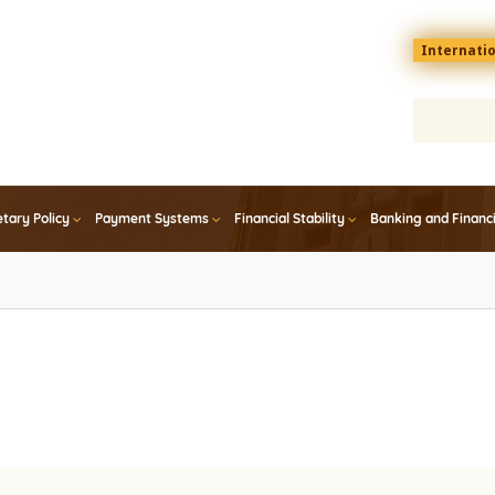
Menu
Internati
top
En
tary Policy
Payment Systems
Financial Stability
Banking and Financ