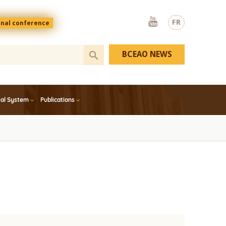
Youtube
FR
onal conference
BCEAO NEWS
ial System
Publications