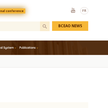
Youtube
FR
onal conference
BCEAO NEWS
ial System
Publications