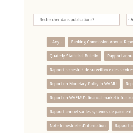
- Any -
Banking Commission Annual Repo
Quaterly Statistical Bulletin
Rapport annue
Rapport semestriel de surveillance des servic
Report on Monetary Policy in WAMU
Rep
Report on WAEMU’s financial market infrastru
Rapport annuel sur les systèmes de paiement
Note trimestrielle d‘information
Rapport a