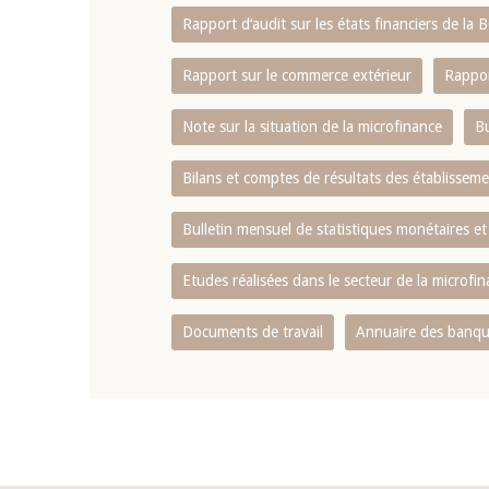
Rapport d‘audit sur les états financiers de la
Rapport sur le commerce extérieur
Rappor
Note sur la situation de la microfinance
Bu
Bilans et comptes de résultats des établissem
Bulletin mensuel de statistiques monétaires et
Etudes réalisées dans le secteur de la microfi
Documents de travail
Annuaire des banque