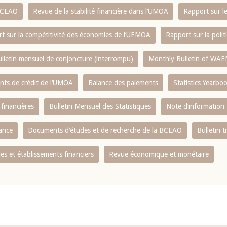
 BCEAO
Revue de la stabilité financière dans l‘UMOA
Rapport sur l
t sur la compétitivité des économies de l‘UEMOA
Rapport sur la poli
lletin mensuel de conjoncture (interrompu)
Monthly Bulletin of WAE
ents de crédit de l‘UMOA
Balance des paiements
Statistics Yearbo
 financières
Bulletin Mensuel des Statistiques
Note d’information
nance
Documents d’études et de recherche de la BCEAO
Bulletin t
s et établissements financiers
Revue économique et monétaire