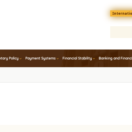
Menu
Internati
top
En
tary Policy
Payment Systems
Financial Stability
Banking and Financ