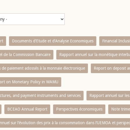
rt
Documents d’Etude et d’Analyse Economiques
Financial Inclu
l de la Commission Bancaire
Rapport annuel sur la monétique inter
es de paiement adossés à la monnaie électronique
Report on deposit 
ort on Monetary Policy in WAMU
ctures, and payment instruments and services
Rapport annuel sur les 
BCEAO Annual Report
Perspectives économiques
Note trime
nnuel sur l‘évolution des prix à la consommation dans l‘UEMOA et perspec