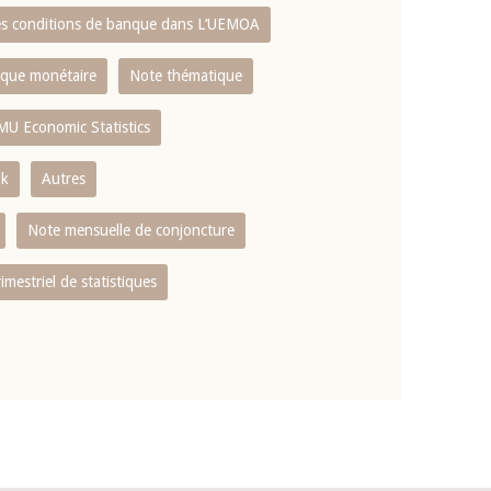
es conditions de banque dans L‘UEMOA
tique monétaire
Note thématique
MU Economic Statistics
ok
Autres
Note mensuelle de conjoncture
rimestriel de statistiques