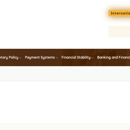
Menu
Internati
top
En
tary Policy
Payment Systems
Financial Stability
Banking and Financ