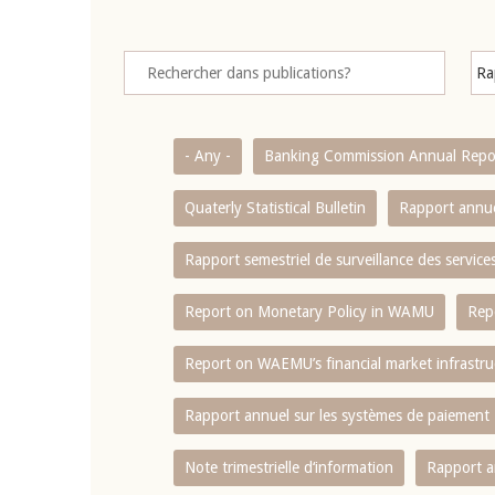
- Any -
Banking Commission Annual Repo
Quaterly Statistical Bulletin
Rapport annue
Rapport semestriel de surveillance des servic
Report on Monetary Policy in WAMU
Rep
Report on WAEMU’s financial market infrastru
Rapport annuel sur les systèmes de paiement
Note trimestrielle d‘information
Rapport a