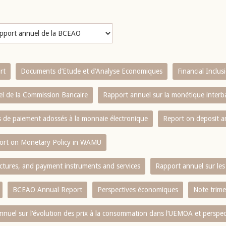
rt
Documents d’Etude et d’Analyse Economiques
Financial Inclu
l de la Commission Bancaire
Rapport annuel sur la monétique inter
es de paiement adossés à la monnaie électronique
Report on deposit 
ort on Monetary Policy in WAMU
ctures, and payment instruments and services
Rapport annuel sur les 
BCEAO Annual Report
Perspectives économiques
Note trime
nnuel sur l‘évolution des prix à la consommation dans l‘UEMOA et perspec