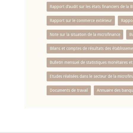
Rapport d‘audit sur les états financiers de la
Rapport sur le commerce extérieur
Rappor
Note sur la situation de la microfinance
Bu
Bilans et comptes de résultats des établissem
Bulletin mensuel de statistiques monétaires et
Etudes réalisées dans le secteur de la microfi
Documents de travail
Annuaire des banque