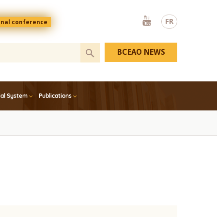
Youtube
FR
onal conference
BCEAO NEWS
ial System
Publications