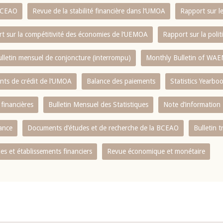
 BCEAO
Revue de la stabilité financière dans l‘UMOA
Rapport sur l
t sur la compétitivité des économies de l‘UEMOA
Rapport sur la poli
lletin mensuel de conjoncture (interrompu)
Monthly Bulletin of WAE
ents de crédit de l‘UMOA
Balance des paiements
Statistics Yearbo
 financières
Bulletin Mensuel des Statistiques
Note d’information
nance
Documents d’études et de recherche de la BCEAO
Bulletin t
s et établissements financiers
Revue économique et monétaire