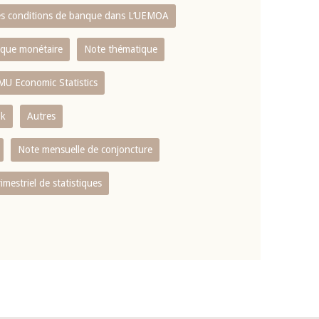
es conditions de banque dans L‘UEMOA
tique monétaire
Note thématique
MU Economic Statistics
ok
Autres
Note mensuelle de conjoncture
rimestriel de statistiques