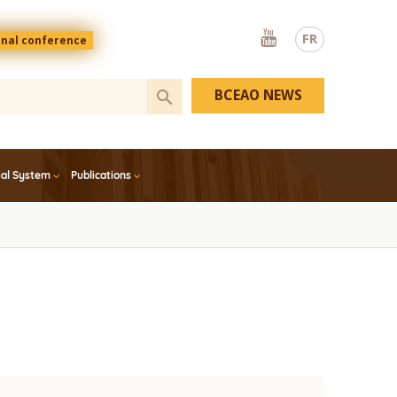
Youtube
FR
onal conference
BCEAO NEWS
ial System
Publications