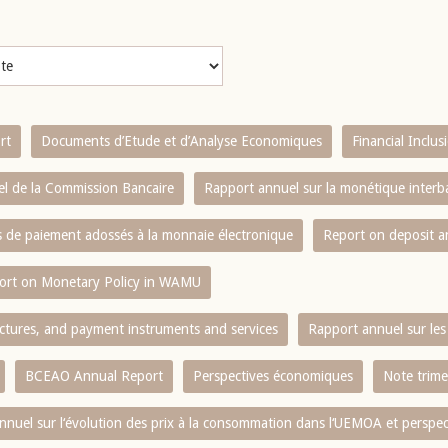
rt
Documents d’Etude et d’Analyse Economiques
Financial Inclu
l de la Commission Bancaire
Rapport annuel sur la monétique inter
es de paiement adossés à la monnaie électronique
Report on deposit 
ort on Monetary Policy in WAMU
ctures, and payment instruments and services
Rapport annuel sur les 
BCEAO Annual Report
Perspectives économiques
Note trime
nnuel sur l‘évolution des prix à la consommation dans l‘UEMOA et perspec