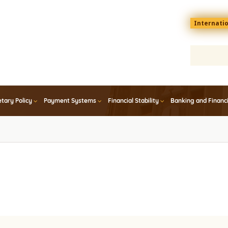
Menu
Internati
top
En
tary Policy
Payment Systems
Financial Stability
Banking and Financ