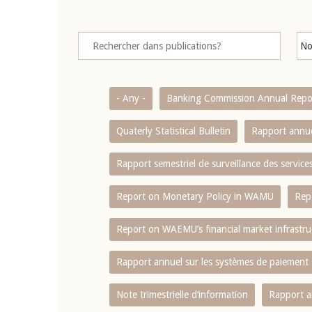
- Any -
Banking Commission Annual Repo
Quaterly Statistical Bulletin
Rapport annue
Rapport semestriel de surveillance des servic
Report on Monetary Policy in WAMU
Rep
Report on WAEMU’s financial market infrastru
Rapport annuel sur les systèmes de paiement
Note trimestrielle d‘information
Rapport a