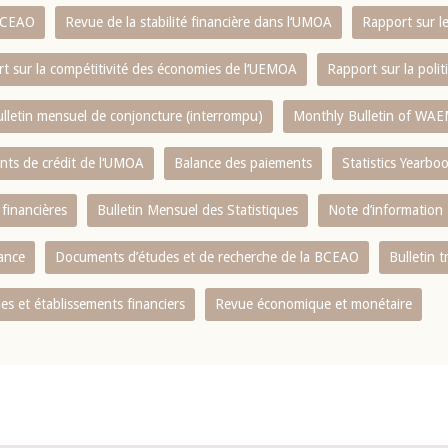
 BCEAO
Revue de la stabilité financière dans l‘UMOA
Rapport sur l
t sur la compétitivité des économies de l‘UEMOA
Rapport sur la poli
lletin mensuel de conjoncture (interrompu)
Monthly Bulletin of WAE
ents de crédit de l‘UMOA
Balance des paiements
Statistics Yearbo
 financières
Bulletin Mensuel des Statistiques
Note d’information
nance
Documents d’études et de recherche de la BCEAO
Bulletin t
s et établissements financiers
Revue économique et monétaire