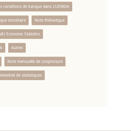
es conditions de banque dans L‘UEMOA
tique monétaire
Note thématique
MU Economic Statistics
ok
Autres
Note mensuelle de conjoncture
rimestriel de statistiques