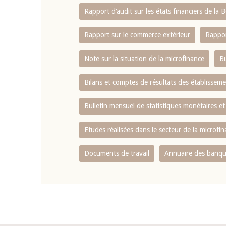
Rapport d‘audit sur les états financiers de la
Rapport sur le commerce extérieur
Rappor
Note sur la situation de la microfinance
Bu
Bilans et comptes de résultats des établissem
Bulletin mensuel de statistiques monétaires et
Etudes réalisées dans le secteur de la microfi
Documents de travail
Annuaire des banque