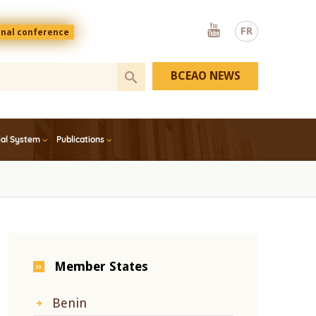
Youtube
FR
onal conference
BCEAO NEWS
ial System
Publications
Member States
Benin