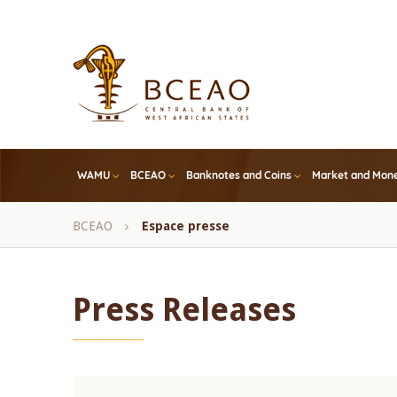
Skip
to
main
content
WAMU
BCEAO
Banknotes and Coins
Market and Mone
Breadcrumb
BCEAO
Espace presse
Press Releases