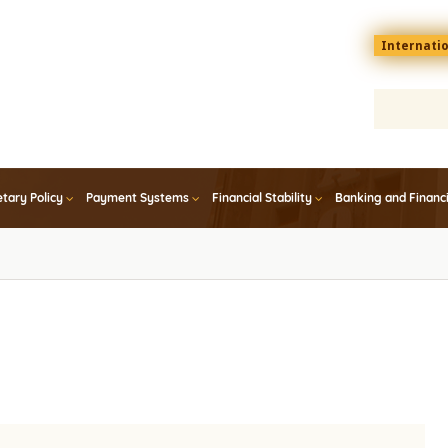
Menu
Internati
top
En
tary Policy
Payment Systems
Financial Stability
Banking and Financ