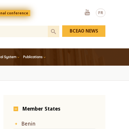
Youtube
FR
onal conference
BCEAO NEWS
ial System
Publications
Member States
Benin