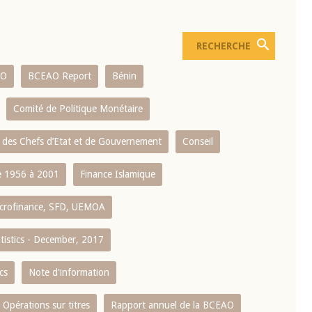
AO
BCEAO Report
Bénin
Comité de Politique Monétaire
 des Chefs d’Etat et de Gouvernement
Conseil
 1956 à 2001
Finance Islamique
crofinance, SFD, UEMOA
atistics - December, 2017
cs
Note d'information
Opérations sur titres
Rapport annuel de la BCEAO