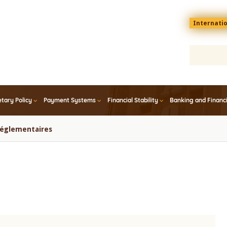
Menu
Internati
top
En
tary Policy
Payment Systems
Financial Stability
Banking and Financ
 réglementaires