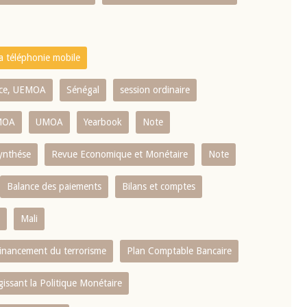
la téléphonie mobile
ence, UEMOA
Sénégal
session ordinaire
MOA
UMOA
Yearbook
Note
ynthése
Revue Economique et Monétaire
Note
Balance des paiements
Bilans et comptes
Mali
 financement du terrorisme
Plan Comptable Bancaire
gissant la Politique Monétaire