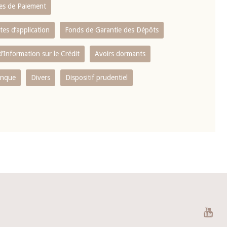
es de Paiement
tes d’application
Fonds de Garantie des Dépôts
’Information sur le Crédit
Avoirs dormants
anque
Divers
Dispositif prudentiel
You