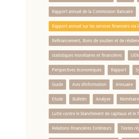
Rapport annuel de la Commission Bancaire
Rapport annuel sur les services financiers via 
Refinancement, Bons de soutien et de résili
statistiques monétaires et financières
UE
Perspectives économiques
Rapport
S
Guide
Avis d’information
Annuaire
Etude
Bulletin
Analyse
Monétaire
Lutte contre le blanchiment de capitaux et le
Relations Financières Extérieurs
Textes ré