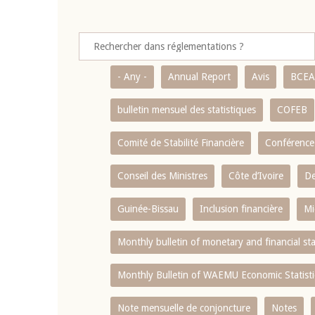
- Any -
Annual Report
Avis
BCE
bulletin mensuel des statistiques
COFEB
Comité de Stabilité Financière
Conférence
Conseil des Ministres
Côte d’Ivoire
De
Guinée-Bissau
Inclusion financière
Mi
Monthly bulletin of monetary and financial st
Monthly Bulletin of WAEMU Economic Statisti
Note mensuelle de conjoncture
Notes