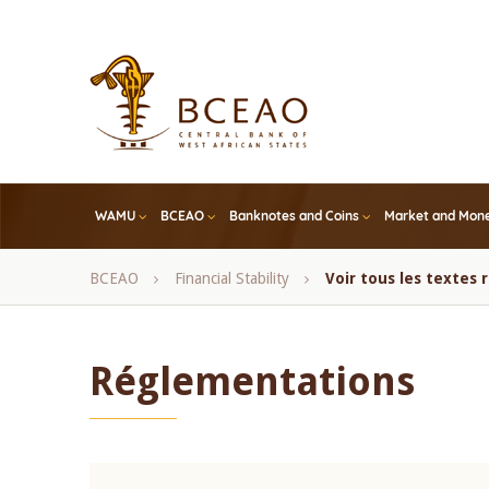
Skip
to
main
content
WAMU
BCEAO
Banknotes and Coins
Market and Mone
Breadcrumb
BCEAO
Financial Stability
Voir tous les textes
Réglementations