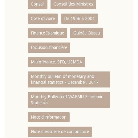
Conseil
Conseil des Ministres
Côte d’Ivoire
De 1956 à 2001
Finance Islamique
Guinée-Bissau
Inclusion financière
Microfinance, SFD, UEMOA
Monthly bulletin of monetary and
financial statistics - December, 2017
Monthly Bulletin of WAEMU Economic
Statistics
Note d'information
Note mensuelle de conjoncture