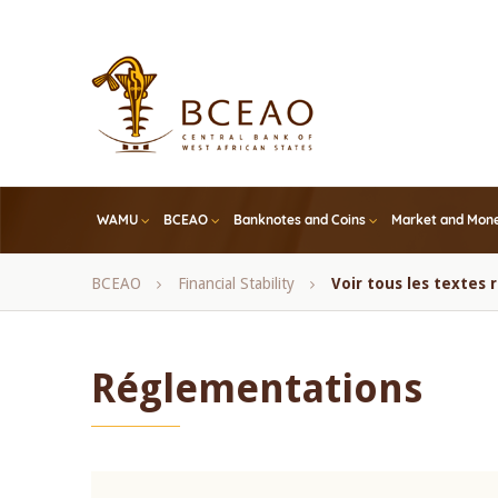
Skip
to
main
content
WAMU
BCEAO
Banknotes and Coins
Market and Mone
Breadcrumb
BCEAO
Financial Stability
Voir tous les textes
Réglementations