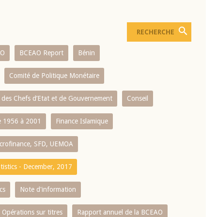
AO
BCEAO Report
Bénin
Comité de Politique Monétaire
 des Chefs d’Etat et de Gouvernement
Conseil
 1956 à 2001
Finance Islamique
crofinance, SFD, UEMOA
atistics - December, 2017
cs
Note d'information
Opérations sur titres
Rapport annuel de la BCEAO