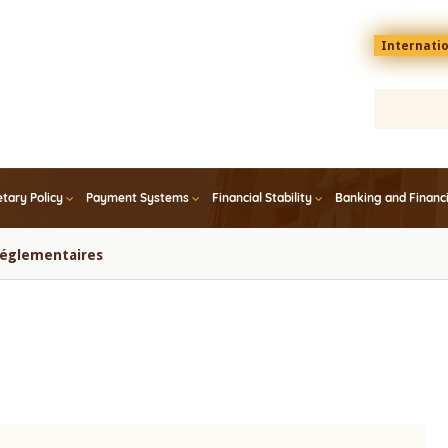
Menu
Internati
top
En
tary Policy
Payment Systems
Financial Stability
Banking and Financ
 réglementaires