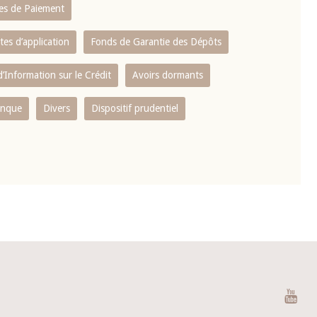
es de Paiement
tes d’application
Fonds de Garantie des Dépôts
’Information sur le Crédit
Avoirs dormants
anque
Divers
Dispositif prudentiel
You