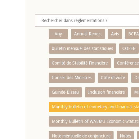
- Any -
Annual Report
Avis
BCE
bulletin mensuel des statistiques
COFEB
Comité de Stabilité Financière
Conférence
Conseil des Ministres
Côte d’Ivoire
De
Guinée-Bissau
Inclusion financière
Mi
Monthly bulletin of monetary and financial st
Monthly Bulletin of WAEMU Economic Statisti
Note mensuelle de conjoncture
Notes