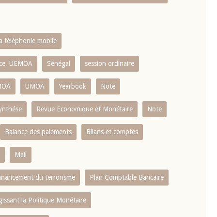
la téléphonie mobile
ence, UEMOA
Sénégal
session ordinaire
MOA
UMOA
Yearbook
Note
ynthése
Revue Economique et Monétaire
Note
Balance des paiements
Bilans et comptes
Mali
 financement du terrorisme
Plan Comptable Bancaire
gissant la Politique Monétaire