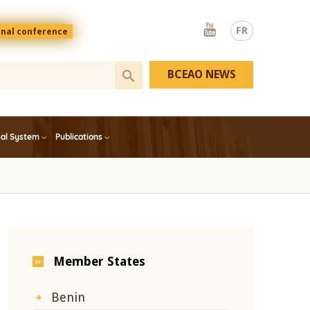
Youtube
FR
onal conference
BCEAO NEWS
ial System
Publications
Member States
Benin