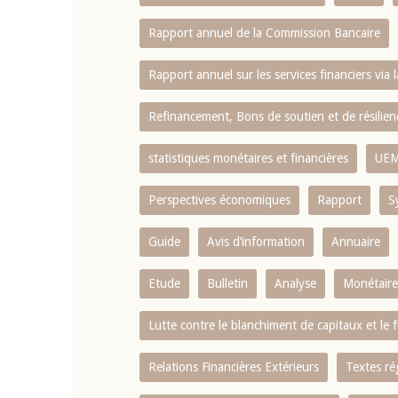
Rapport annuel de la Commission Bancaire
Rapport annuel sur les services financiers via 
Refinancement, Bons de soutien et de résili
statistiques monétaires et financières
UE
Perspectives économiques
Rapport
S
Guide
Avis d’information
Annuaire
Etude
Bulletin
Analyse
Monétaire
Lutte contre le blanchiment de capitaux et le
Relations Financières Extérieurs
Textes ré