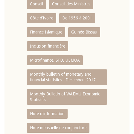
Conseil
Conseil des Ministres
Côte d’Ivoire
De 1956 à 2001
Finance Islamique
Guinée-Bissau
Inclusion financière
Microfinance, SFD, UEMOA
Monthly bulletin of monetary and
financial statistics - December, 2017
Monthly Bulletin of WAEMU Economic
Statistics
Note d'information
Note mensuelle de conjoncture