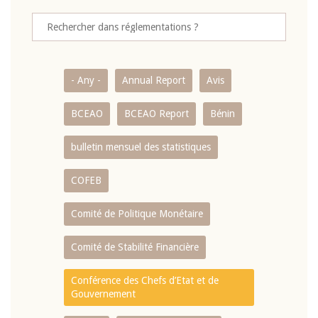
- Any -
Annual Report
Avis
BCEAO
BCEAO Report
Bénin
bulletin mensuel des statistiques
COFEB
Comité de Politique Monétaire
Comité de Stabilité Financière
Conférence des Chefs d’Etat et de
Gouvernement