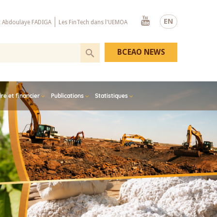
Youtube
EN
x Abdoulaye FADIGA
Les FinTech dans l'UEMOA
BCEAO NEWS
e et financier
Publications
Statistiques