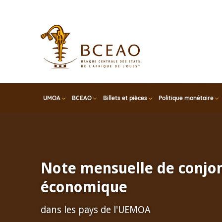
Skip
to
main
content
UMOA
BCEAO
Billets et pièces
Politique monétaire
Présentation du Rapport
de la BCEAO : la résilienc
économies de l'Union fac