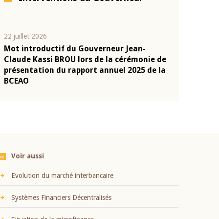
22 juillet 2026
10 juin 2026
Mot introductif du Gouverneur Jean-
Allocution d
s
Claude Kassi BROU lors de la cérémonie de
Politique Mo
présentation du rapport annuel 2025 de la
2026, pronon
BCEAO
Monsieur Je
Voir aussi
Evolution du marché interbancaire
Systèmes Financiers Décentralisés