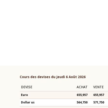
10 juin 2026
if du Gouverneur Jean-
Allocution d'ouverture du 
BROU lors de la cérémonie de
Politique Monétaire de la B
du rapport annuel 2025 de la
2026, prononcée par son Pr
Monsieur Jean-Claude Kass
Cours des devises du jeudi 6 Août 2026
DEVISE
ACHAT
VENTE
Euro
655,957
655,957
Dollar us
564,750
571,750