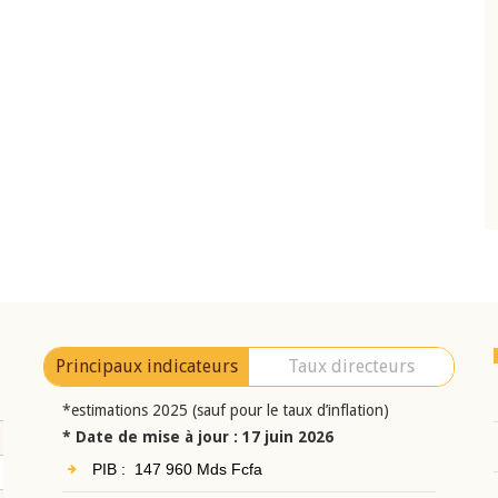
04 mars 2026
Comité de
Allocution d'ouverture du Comité de
CEAO du 10 juin
Politique Monétaire de la BCEAO du 4 mar
ésident
2026, prononcée par son Président
i BROU
Monsieur Jean-Claude Kassi BROU
Principaux indicateurs
Taux directeurs
*estimations 2025 (sauf pour le taux d’inflation)
* Date de mise à jour : 17 juin 2026
PIB : 147 960 Mds Fcfa