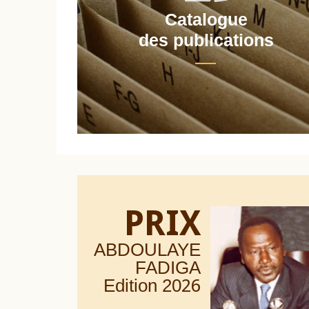
Catalogue
nt
des publications
PRIX
ABDOULAYE
FADIGA
Edition 20
26