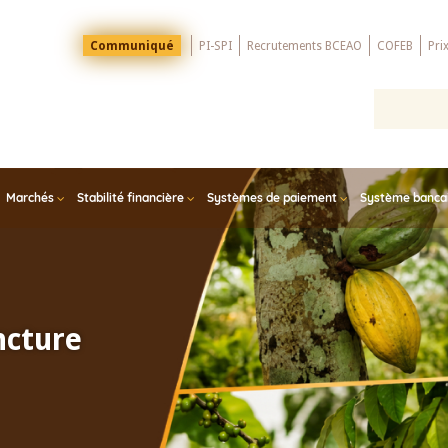
Menu
Communiqué
PI-SPI
Recrutements BCEAO
COFEB
Pri
Top
Marchés
Stabilité financière
Systèmes de paiement
Système bancair
 Annuel 2025
e des
e aux défis de