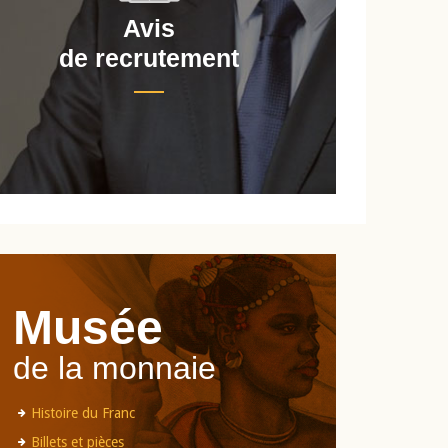
Avis
de recrutement
d
Musée
de la monnaie
Histoire du Franc
Billets et pièces