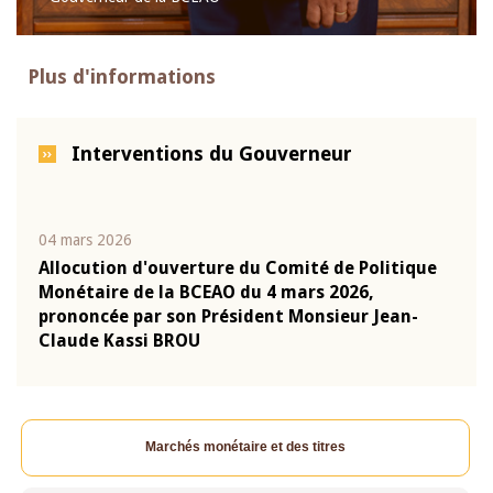
Plus d'informations
Interventions du Gouverneur
04 mars 2026
22 ju
que
Allocution d'ouverture du Comité de Politique
Mot 
Monétaire de la BCEAO du 4 mars 2026,
Kass
-
prononcée par son Président Monsieur Jean-
prés
Claude Kassi BROU
BCE
Marchés monétaire et des titres