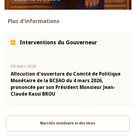
Plus d'informations
Interventions du Gouverneur
04 mars 2026
22 ju
que
Allocution d'ouverture du Comité de Politique
Mot 
Monétaire de la BCEAO du 4 mars 2026,
Kass
-
prononcée par son Président Monsieur Jean-
prés
Claude Kassi BROU
BCE
Marchés monétaire et des titres