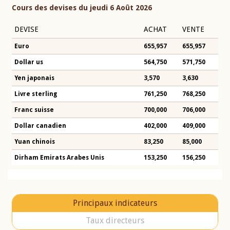
Cours des devises du jeudi 6 Août 2026
DEVISE
ACHAT
VENTE
Euro
655,957
655,957
Dollar us
564,750
571,750
Yen japonais
3,570
3,630
Livre sterling
761,250
768,250
Franc suisse
700,000
706,000
Dollar canadien
402,000
409,000
Yuan chinois
83,250
85,000
Dirham Emirats Arabes Unis
153,250
156,250
Principaux indicateurs
Taux directeurs