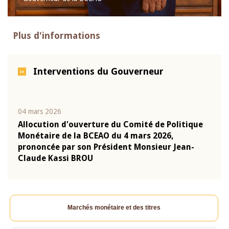
Plus d'informations
Interventions du Gouverneur
04 mars 2026
22 ju
que
Allocution d'ouverture du Comité de Politique
Mot 
Monétaire de la BCEAO du 4 mars 2026,
Kass
-
prononcée par son Président Monsieur Jean-
prés
Claude Kassi BROU
BCE
Marchés monétaire et des titres