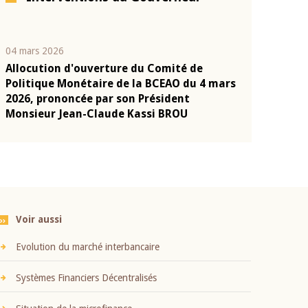
04 mars 2026
22 juillet 2026
Allocution d'ouverture du Comité de
Mot introduc
n
Politique Monétaire de la BCEAO du 4 mars
Claude Kassi
2026, prononcée par son Président
présentation
Monsieur Jean-Claude Kassi BROU
BCEAO
Voir aussi
Evolution du marché interbancaire
Systèmes Financiers Décentralisés