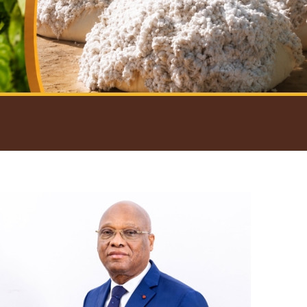
introductif du Gouverneur
Open
configuration
options