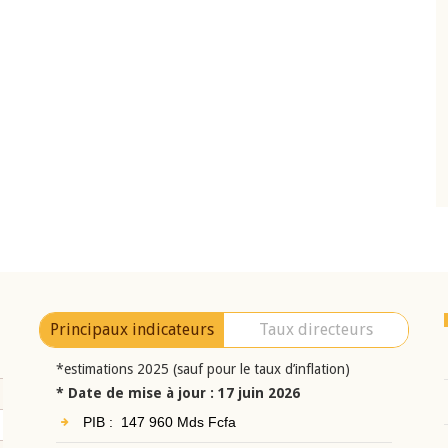
10 juin 2026
eur Jean-
Allocution d'ouverture du Comité de
a cérémonie de
Politique Monétaire de la BCEAO du 10 jui
uel 2025 de la
2026, prononcée par son Président
Monsieur Jean-Claude Kassi BROU
Principaux indicateurs
Taux directeurs
*estimations 2025 (sauf pour le taux d’inflation)
* Date de mise à jour : 17 juin 2026
PIB : 147 960 Mds Fcfa