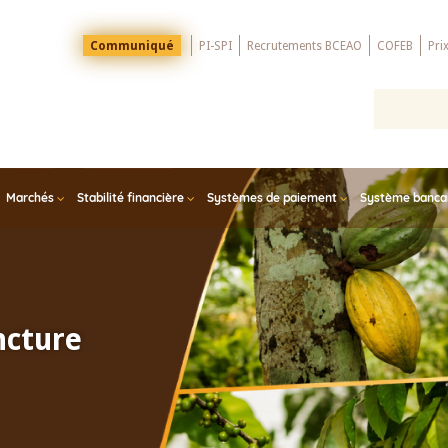
Menu
Communiqué
PI-SPI
Recrutements BCEAO
COFEB
Pri
Top
Marchés
Stabilité financière
Systèmes de paiement
Système bancair
ncture