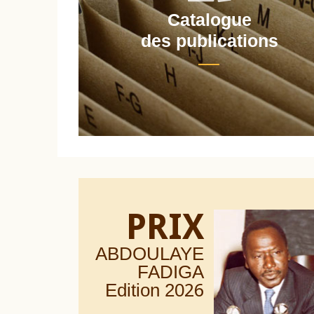
Catalogue
nt
des publications
PRIX
ABDOULAYE
FADIGA
Edition 20
26