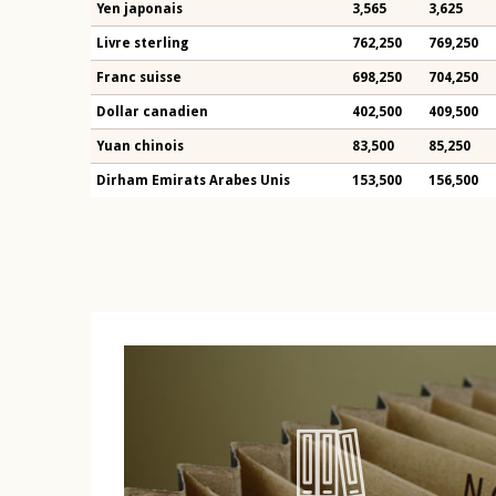
Yen japonais
3,565
3,625
Livre sterling
762,250
769,250
Franc suisse
698,250
704,250
Dollar canadien
402,500
409,500
Yuan chinois
83,500
85,250
Dirham Emirats Arabes Unis
153,500
156,500