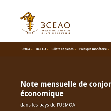
Skip
to
main
content
UMOA
BCEAO
Billets et pièces
Politique monétaire
Note mensuelle de conjo
économique
dans les pays de l'UEMOA