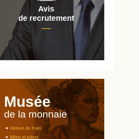
Avis
de recrutement
d
Musée
de la monnaie
Histoire du Franc
Billets et pièces