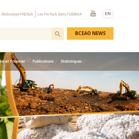
Youtube
EN
x Abdoulaye FADIGA
Les FinTech dans l'UEMOA
BCEAO NEWS
e et financier
Publications
Statistiques