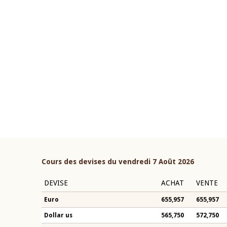
22 juillet 2026
ouverture du Comité de
Mot introductif du Gouvern
étaire de la BCEAO du 4 mars
Claude Kassi BROU lors de l
ée par son Président
présentation du rapport ann
n-Claude Kassi BROU
BCEAO
Cours des devises du vendredi 7 Août 2026
DEVISE
ACHAT
VENTE
Euro
655,957
655,957
Dollar us
565,750
572,750