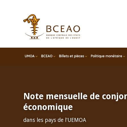
Skip
to
main
content
UMOA
BCEAO
Billets et pièces
Politique monétaire
Note mensuelle de conjo
économique
dans les pays de l'UEMOA