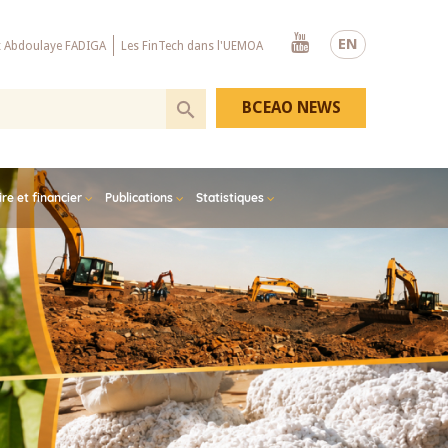
Youtube
EN
x Abdoulaye FADIGA
Les FinTech dans l'UEMOA
BCEAO NEWS
e et financier
Publications
Statistiques