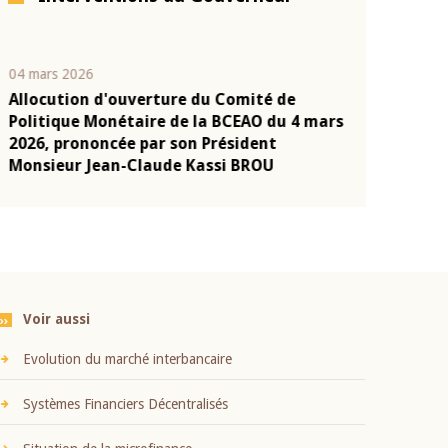
04 mars 2026
22 juillet 2026
Allocution d'ouverture du Comité de
Mot introduc
n
Politique Monétaire de la BCEAO du 4 mars
Claude Kassi
2026, prononcée par son Président
présentation
Monsieur Jean-Claude Kassi BROU
BCEAO
Voir aussi
Evolution du marché interbancaire
Systèmes Financiers Décentralisés