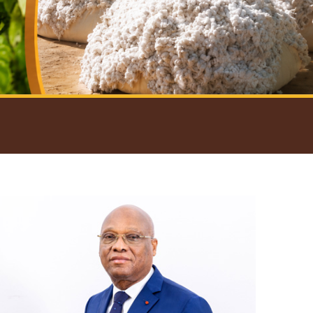
introductif du Gouverneur
Open
configuration
options