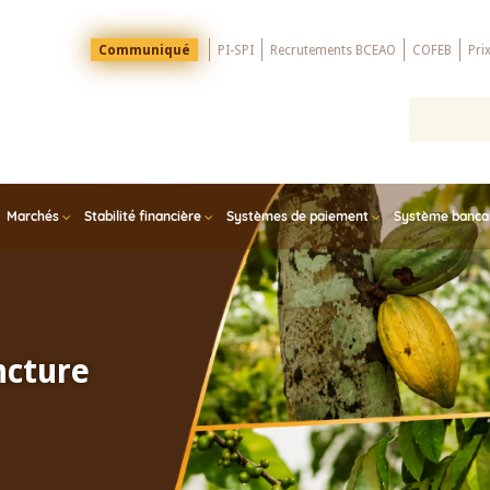
Menu
Communiqué
PI-SPI
Recrutements BCEAO
COFEB
Pri
Top
Marchés
Stabilité financière
Systèmes de paiement
Système bancair
ncture