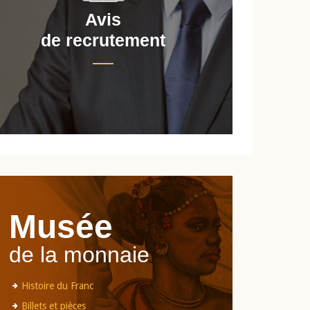
Avis
de recrutement
d
Musée
de la monnaie
Histoire du Franc
Billets et pièces