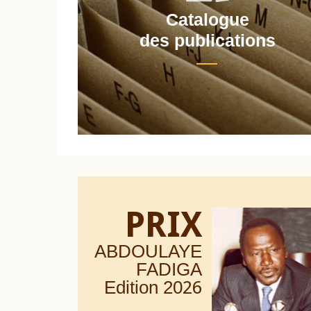
Catalogue
nt
des publications
PRIX
ABDOULAYE
FADIGA
Edition 20
26