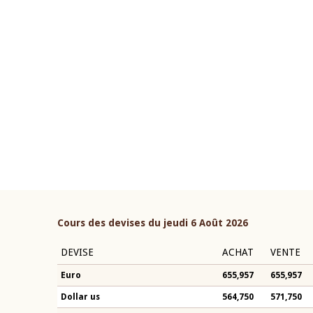
22 juillet 2026
ouverture du Comité de
Mot introductif du Gouvern
étaire de la BCEAO du 4 mars
Claude Kassi BROU lors de l
ée par son Président
présentation du rapport ann
n-Claude Kassi BROU
BCEAO
Cours des devises du jeudi 6 Août 2026
DEVISE
ACHAT
VENTE
Euro
655,957
655,957
Dollar us
564,750
571,750