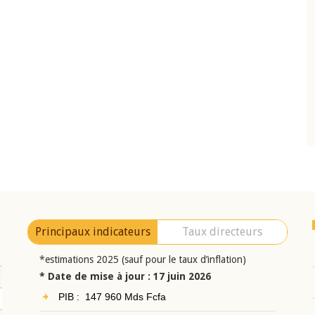
10 juin 2026
eur Jean-
Allocution d'ouverture du Comité de
a cérémonie de
Politique Monétaire de la BCEAO du 10 jui
uel 2025 de la
2026, prononcée par son Président
Monsieur Jean-Claude Kassi BROU
Principaux indicateurs
Taux directeurs
*estimations 2025 (sauf pour le taux d’inflation)
* Date de mise à jour : 17 juin 2026
PIB : 147 960 Mds Fcfa