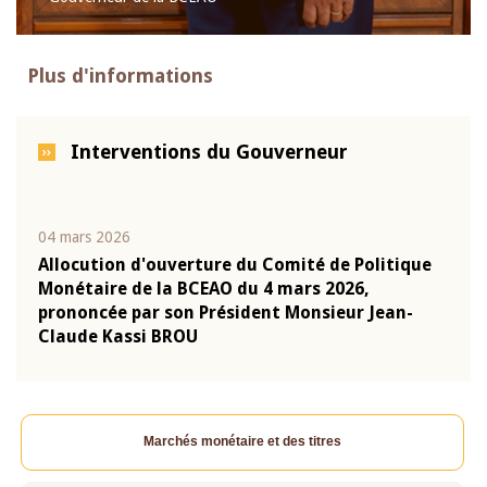
Plus d'informations
Interventions du Gouverneur
04 mars 2026
22 ju
que
Allocution d'ouverture du Comité de Politique
Mot 
Monétaire de la BCEAO du 4 mars 2026,
Kass
-
prononcée par son Président Monsieur Jean-
prés
Claude Kassi BROU
BCE
Marchés monétaire et des titres