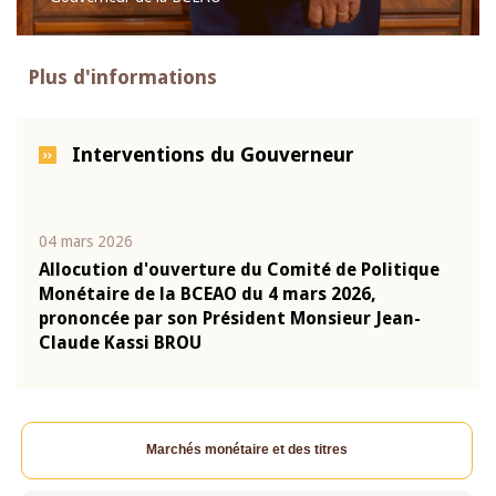
Plus d'informations
Interventions du Gouverneur
04 mars 2026
22 ju
que
Allocution d'ouverture du Comité de Politique
Mot 
Monétaire de la BCEAO du 4 mars 2026,
Kass
-
prononcée par son Président Monsieur Jean-
prés
Claude Kassi BROU
BCE
Marchés monétaire et des titres