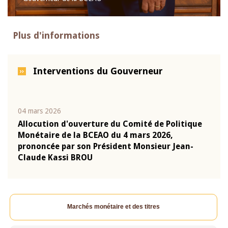
Plus d'informations
Interventions du Gouverneur
04 mars 2026
22 ju
que
Allocution d'ouverture du Comité de Politique
Mot 
Monétaire de la BCEAO du 4 mars 2026,
Kass
-
prononcée par son Président Monsieur Jean-
prés
Claude Kassi BROU
BCE
Marchés monétaire et des titres