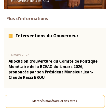
Gouverneur de la BCEAO
Plus d'informations
Interventions du Gouverneur
04 mars 2026
22 ju
que
Allocution d'ouverture du Comité de Politique
Mot 
Monétaire de la BCEAO du 4 mars 2026,
Kass
-
prononcée par son Président Monsieur Jean-
prés
Claude Kassi BROU
BCE
Marchés monétaire et des titres