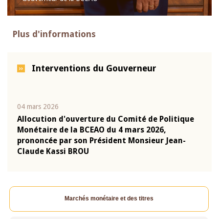
Plus d'informations
Interventions du Gouverneur
04 mars 2026
22 ju
que
Allocution d'ouverture du Comité de Politique
Mot 
Monétaire de la BCEAO du 4 mars 2026,
Kass
-
prononcée par son Président Monsieur Jean-
prés
Claude Kassi BROU
BCE
Marchés monétaire et des titres