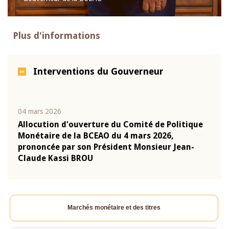
Plus d'informations
Interventions du Gouverneur
04 mars 2026
22 ju
que
Allocution d'ouverture du Comité de Politique
Mot 
Monétaire de la BCEAO du 4 mars 2026,
Kass
-
prononcée par son Président Monsieur Jean-
prés
Claude Kassi BROU
BCE
Marchés monétaire et des titres