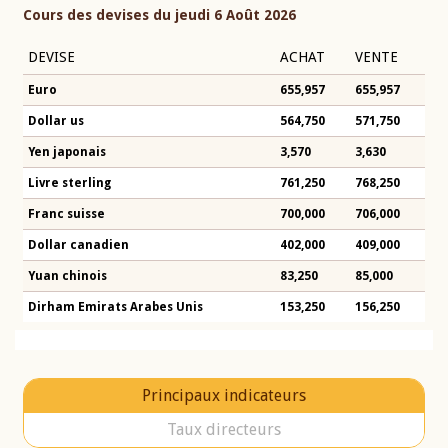
Cours des devises du jeudi 6 Août 2026
DEVISE
ACHAT
VENTE
Euro
655,957
655,957
Dollar us
564,750
571,750
Yen japonais
3,570
3,630
Livre sterling
761,250
768,250
Franc suisse
700,000
706,000
Dollar canadien
402,000
409,000
Yuan chinois
83,250
85,000
Dirham Emirats Arabes Unis
153,250
156,250
Principaux indicateurs
Taux directeurs