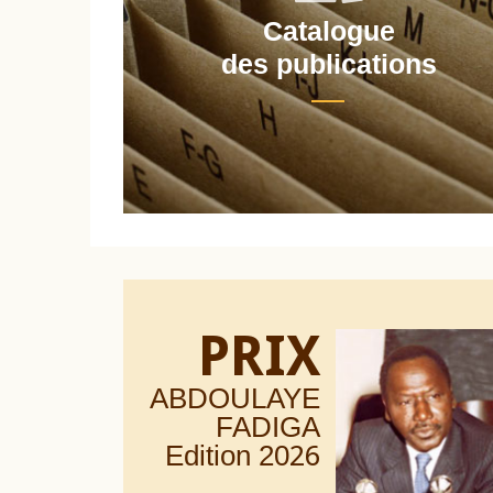
Catalogue
nt
des publications
PRIX
ABDOULAYE
FADIGA
Edition 20
26