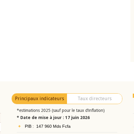
10 juin 2026
eur Jean-
Allocution d'ouverture du Comité de
a cérémonie de
Politique Monétaire de la BCEAO du 10 jui
uel 2025 de la
2026, prononcée par son Président
Monsieur Jean-Claude Kassi BROU
Principaux indicateurs
Taux directeurs
*estimations 2025 (sauf pour le taux d’inflation)
* Date de mise à jour : 17 juin 2026
PIB : 147 960 Mds Fcfa