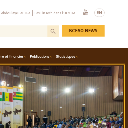
Youtube
EN
x Abdoulaye FADIGA
Les FinTech dans l'UEMOA
BCEAO NEWS
e et financier
Publications
Statistiques