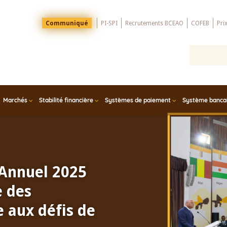
Menu
Communiqué
PI-SPI
Recrutements BCEAO
COFEB
Pri
Top
Marchés
Stabilité financière
Systèmes de paiement
Système bancair
 Annuel 2025
e des
 aux défis de