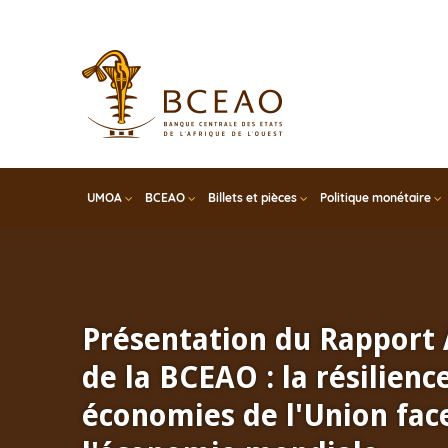
Skip
to
main
content
UMOA
BCEAO
Billets et pièces
Politique monétaire
Présentation du Rapport
de la BCEAO : la résilienc
économies de l'Union face