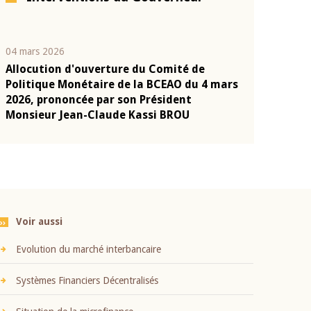
04 mars 2026
22 juillet 2026
Allocution d'ouverture du Comité de
Mot introduc
n
Politique Monétaire de la BCEAO du 4 mars
Claude Kassi
2026, prononcée par son Président
présentation
Monsieur Jean-Claude Kassi BROU
BCEAO
Voir aussi
Evolution du marché interbancaire
Systèmes Financiers Décentralisés