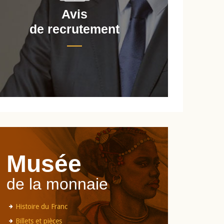
Avis
de recrutement
d
Musée
de la monnaie
Histoire du Franc
Billets et pièces