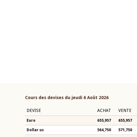
22 juillet 2026
ouverture du Comité de
Mot introductif du Gouvern
étaire de la BCEAO du 4 mars
Claude Kassi BROU lors de l
ée par son Président
présentation du rapport ann
n-Claude Kassi BROU
BCEAO
Cours des devises du jeudi 6 Août 2026
DEVISE
ACHAT
VENTE
Euro
655,957
655,957
Dollar us
564,750
571,750