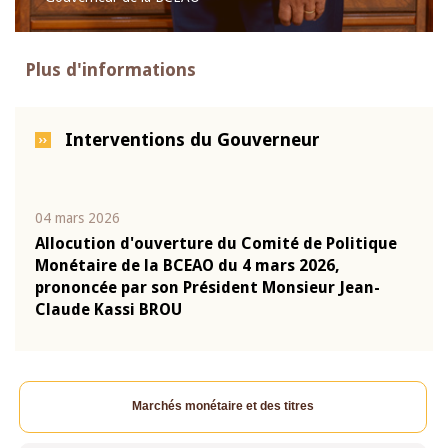
Plus d'informations
Interventions du Gouverneur
04 mars 2026
22 ju
que
Allocution d'ouverture du Comité de Politique
Mot 
Monétaire de la BCEAO du 4 mars 2026,
Kass
-
prononcée par son Président Monsieur Jean-
prés
Claude Kassi BROU
BCE
Marchés monétaire et des titres