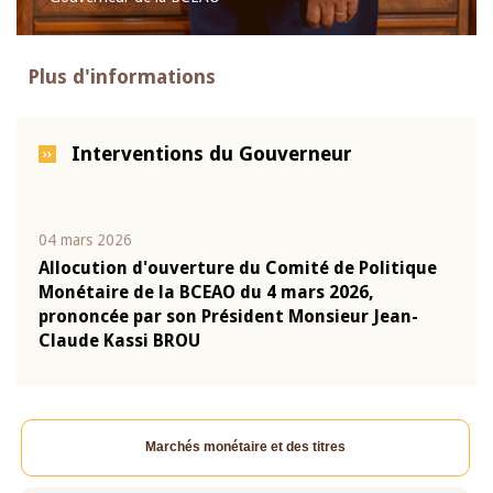
Plus d'informations
Interventions du Gouverneur
04 mars 2026
22 ju
que
Allocution d'ouverture du Comité de Politique
Mot 
Monétaire de la BCEAO du 4 mars 2026,
Kass
-
prononcée par son Président Monsieur Jean-
prés
Claude Kassi BROU
BCE
Marchés monétaire et des titres