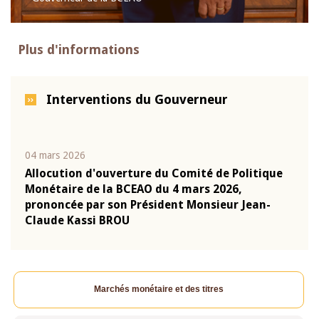
Plus d'informations
Interventions du Gouverneur
04 mars 2026
22 ju
que
Allocution d'ouverture du Comité de Politique
Mot 
Monétaire de la BCEAO du 4 mars 2026,
Kass
-
prononcée par son Président Monsieur Jean-
prés
Claude Kassi BROU
BCE
Marchés monétaire et des titres