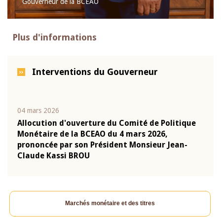
Gouverneur de la BCEAO
Plus d'informations
Interventions du Gouverneur
04 mars 2026
22 ju
que
Allocution d'ouverture du Comité de Politique
Mot 
Monétaire de la BCEAO du 4 mars 2026,
Kass
-
prononcée par son Président Monsieur Jean-
prés
Claude Kassi BROU
BCE
Marchés monétaire et des titres