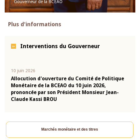
Gouverneur de la BCEAO
Plus d'informations
Interventions du Gouverneur
10 juin 2026
04 m
e
Allocution d'ouverture du Comité de Politique
Allo
Monétaire de la BCEAO du 10 juin 2026,
Moné
prononcée par son Président Monsieur Jean-
pron
Claude Kassi BROU
Clau
Marchés monétaire et des titres