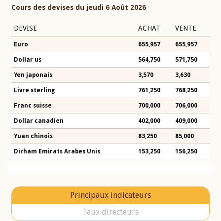
Cours des devises du jeudi 6 Août 2026
DEVISE
ACHAT
VENTE
Euro
655,957
655,957
Dollar us
564,750
571,750
Yen japonais
3,570
3,630
Livre sterling
761,250
768,250
Franc suisse
700,000
706,000
Dollar canadien
402,000
409,000
Yuan chinois
83,250
85,000
Dirham Emirats Arabes Unis
153,250
156,250
Principaux indicateurs
Taux directeurs