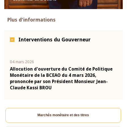
Plus d'informations
Interventions du Gouverneur
04 mars 2026
22 ju
que
Allocution d'ouverture du Comité de Politique
Mot 
Monétaire de la BCEAO du 4 mars 2026,
Kass
-
prononcée par son Président Monsieur Jean-
prés
Claude Kassi BROU
BCE
Marchés monétaire et des titres